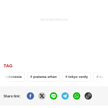
TAG
a indonesia
# pratama arhan
# tokyo verdy
# bahas
Share link: