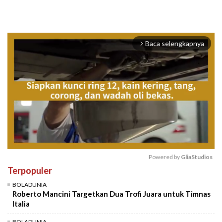
Baca selengkapnya
arrow_forward_ios
Powered by 
GliaStudios
Terpopuler
Mute
BOLADUNIA
Roberto Mancini Targetkan Dua Trofi Juara untuk Timnas
Italia
BOLADUNIA