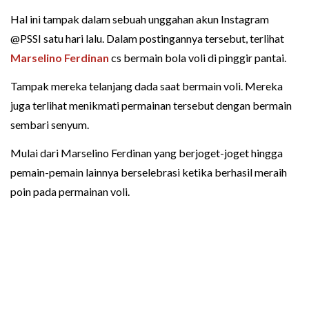
Hal ini tampak dalam sebuah unggahan akun Instagram
@PSSI satu hari lalu. Dalam postingannya tersebut, terlihat
Marselino Ferdinan
cs bermain bola voli di pinggir pantai.
Tampak mereka telanjang dada saat bermain voli. Mereka
juga terlihat menikmati permainan tersebut dengan bermain
sembari senyum.
Mulai dari Marselino Ferdinan yang berjoget-joget hingga
pemain-pemain lainnya berselebrasi ketika berhasil meraih
poin pada permainan voli.