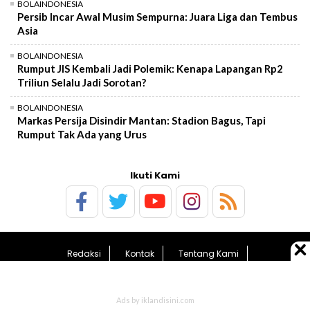
BOLAINDONESIA
Persib Incar Awal Musim Sempurna: Juara Liga dan Tembus
Asia
BOLAINDONESIA
Rumput JIS Kembali Jadi Polemik: Kenapa Lapangan Rp2
Triliun Selalu Jadi Sorotan?
BOLAINDONESIA
Markas Persija Disindir Mantan: Stadion Bagus, Tapi
Rumput Tak Ada yang Urus
Ikuti Kami
Redaksi
Kontak
Tentang Kami
Pedoman Media Siber
Kebijakan Privasi
Sitemap