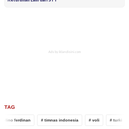
TAG
elino ferdinan
# timnas indonesia
# voli
# turki