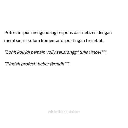
Potret ini pun mengundang respons dari netizen dengan
membanjiri kolom komentar di postingan tersebut.
"Lohh kok jdi pemain volly sekarangg," tulis @novi***.
"Pindah profesi," beber @rmdh***.