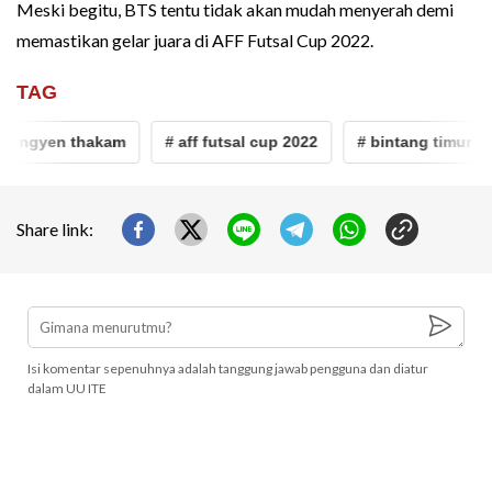
Meski begitu, BTS tentu tidak akan mudah menyerah demi
memastikan gelar juara di AFF Futsal Cup 2022.
TAG
hongyen thakam
# aff futsal cup 2022
# bintang timur su
Share link:
Isi komentar sepenuhnya adalah tanggung jawab pengguna dan diatur
dalam UU ITE