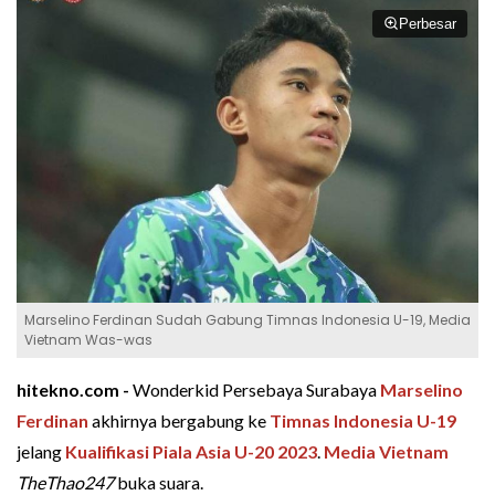
Perbesar
Marselino Ferdinan Sudah Gabung Timnas Indonesia U-19, Media
Vietnam Was-was
hitekno.com -
Wonderkid Persebaya Surabaya
Marselino
Ferdinan
akhirnya bergabung ke
Timnas Indonesia U-19
jelang
Kualifikasi Piala Asia U-20 2023
.
Media Vietnam
TheThao247
buka suara.