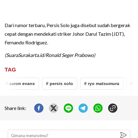
Dari rumor terbaru, Persis Solo juga disebut sudah bergerak
cepat dengan mendekati striker Johor Darul Tazim (JDT),
Fernando Rodriguez.
(SuaraSurakarta.id/Ronald Seger Prabowo)
TAG
# aaron evans
# persis solo
# ryo matsumura
# lig
Share link: