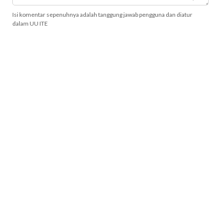
Isi komentar sepenuhnya adalah tanggung jawab pengguna dan diatur
dalam UU ITE