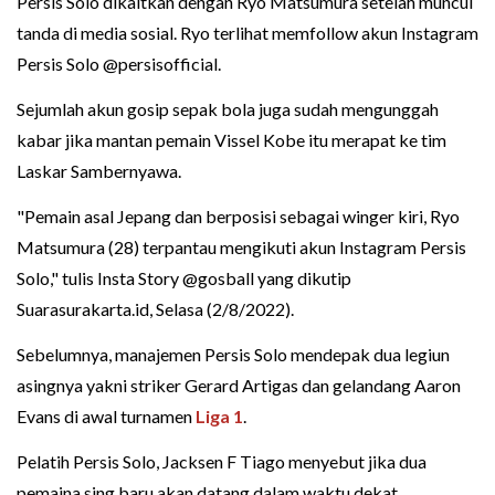
Persis Solo dikaitkan dengan Ryo Matsumura setelah muncul
tanda di media sosial. Ryo terlihat memfollow akun Instagram
Persis Solo @persisofficial.
Sejumlah akun gosip sepak bola juga sudah mengunggah
kabar jika mantan pemain Vissel Kobe itu merapat ke tim
Laskar Sambernyawa.
"Pemain asal Jepang dan berposisi sebagai winger kiri, Ryo
Matsumura (28) terpantau mengikuti akun Instagram Persis
Solo," tulis Insta Story @gosball yang dikutip
Suarasurakarta.id, Selasa (2/8/2022).
Sebelumnya, manajemen Persis Solo mendepak dua legiun
asingnya yakni striker Gerard Artigas dan gelandang Aaron
Evans di awal turnamen
Liga 1
.
Pelatih Persis Solo, Jacksen F Tiago menyebut jika dua
pemaina sing baru akan datang dalam waktu dekat.