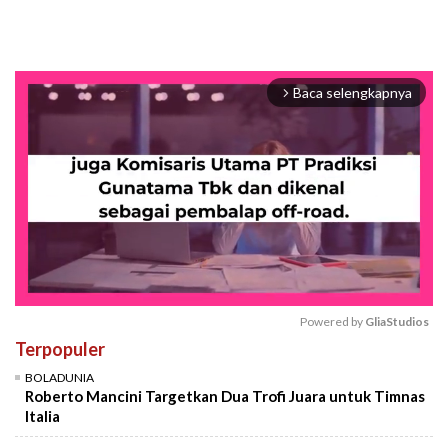
Baca selengkapnya
arrow_forward_ios
Powered by 
GliaStudios
Terpopuler
Mute
BOLADUNIA
Roberto Mancini Targetkan Dua Trofi Juara untuk Timnas
Italia