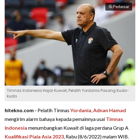
Perbesar
Timnas Indonesia Hajar Kuwait, Pelatih Yordania Pasang Kuda-
kuda
hitekno.com -
Pelatih Timnas
Yordania
,
Adnan Hamad
mengirim alarm bahaya kepada pemainnya usai
Timnas
Indonesia
menumbangkan Kuwait di laga perdana Grup A
Kualifikasi Piala Asia 2023
, Rabu (8/6/2022) malam WIB.