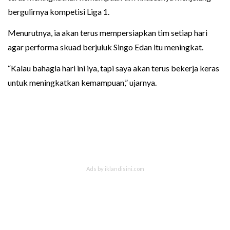
bergulirnya kompetisi Liga 1.
Menurutnya, ia akan terus mempersiapkan tim setiap hari
agar performa skuad berjuluk Singo Edan itu meningkat.
“Kalau bahagia hari ini iya, tapi saya akan terus bekerja keras
untuk meningkatkan kemampuan,” ujarnya.