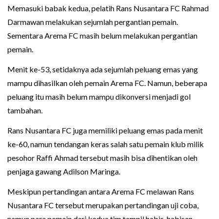
Memasuki babak kedua, pelatih Rans Nusantara FC Rahmad
Darmawan melakukan sejumlah pergantian pemain.
Sementara Arema FC masih belum melakukan pergantian
pemain.
Menit ke-53, setidaknya ada sejumlah peluang emas yang
mampu dihasilkan oleh pemain Arema FC. Namun, beberapa
peluang itu masih belum mampu dikonversi menjadi gol
tambahan.
Rans Nusantara FC juga memiliki peluang emas pada menit
ke-60, namun tendangan keras salah satu pemain klub milik
pesohor Raffi Ahmad tersebut masih bisa dihentikan oleh
penjaga gawang Adilson Maringa.
Meskipun pertandingan antara Arema FC melawan Rans
Nusantara FC tersebut merupakan pertandingan uji coba,
namun para pemain dari kedua tim tampil habis-habisan