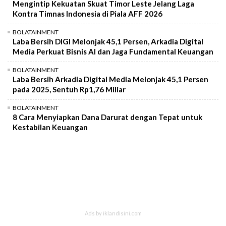
Mengintip Kekuatan Skuat Timor Leste Jelang Laga
Kontra Timnas Indonesia di Piala AFF 2026
BOLATAINMENT
Laba Bersih DIGI Melonjak 45,1 Persen, Arkadia Digital
Media Perkuat Bisnis AI dan Jaga Fundamental Keuangan
BOLATAINMENT
Laba Bersih Arkadia Digital Media Melonjak 45,1 Persen
pada 2025, Sentuh Rp1,76 Miliar
BOLATAINMENT
8 Cara Menyiapkan Dana Darurat dengan Tepat untuk
Kestabilan Keuangan