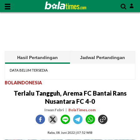
Hasil Pertandingan
Jadwal Pertandingan
DATA BELUM TERSEDIA
BOLAINDONESIA
Terlalu Tangguh, Arema FC Bantai Rans
Nusantara FC 4-0
Irwan Febri
BolaTimes.com
Rabu, 08 Juni 2022 | 07:52 WIB