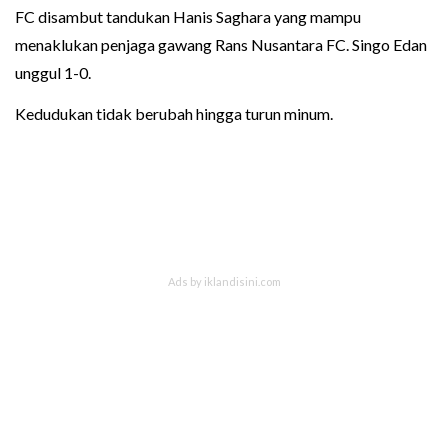
FC disambut tandukan Hanis Saghara yang mampu
menaklukan penjaga gawang Rans Nusantara FC. Singo Edan
unggul 1-0.
Kedudukan tidak berubah hingga turun minum.