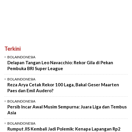
Terkini
BOLAINDONESIA
Delapan Tangan Leo Navacchio: Rekor Gila di Pekan
Pembuka BRI Super League
BOLAINDONESIA
Reza Arya Cetak Rekor 100 Laga, Bakal Geser Maarten
Paes dan Emil Audero?
BOLAINDONESIA
Persib Incar Awal Musim Sempurna: Juara Liga dan Tembus
Asia
BOLAINDONESIA
Rumput JIS Kembali Jadi Polemik: Kenapa Lapangan Rp2