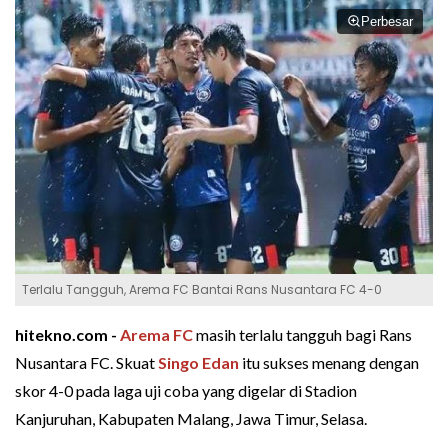
Perbesar
Terlalu Tangguh, Arema FC Bantai Rans Nusantara FC 4-0
hitekno.com -
Arema FC
masih terlalu tangguh bagi Rans
Nusantara FC. Skuat
Singo Edan
itu sukses menang dengan
skor 4-0 pada laga uji coba yang digelar di Stadion
Kanjuruhan, Kabupaten Malang, Jawa Timur, Selasa.