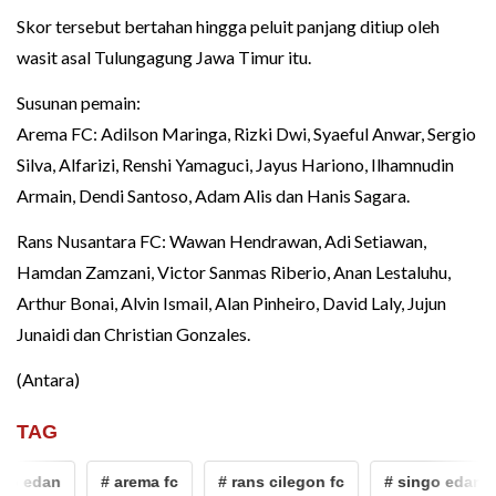
Skor tersebut bertahan hingga peluit panjang ditiup oleh
wasit asal Tulungagung Jawa Timur itu.
Susunan pemain:
Arema FC: Adilson Maringa, Rizki Dwi, Syaeful Anwar, Sergio
Silva, Alfarizi, Renshi Yamaguci, Jayus Hariono, Ilhamnudin
Armain, Dendi Santoso, Adam Alis dan Hanis Sagara.
Rans Nusantara FC: Wawan Hendrawan, Adi Setiawan,
Hamdan Zamzani, Victor Sanmas Riberio, Anan Lestaluhu,
Arthur Bonai, Alvin Ismail, Alan Pinheiro, David Laly, Jujun
Junaidi dan Christian Gonzales.
(Antara)
TAG
go edan
# arema fc
# rans cilegon fc
# singo edan