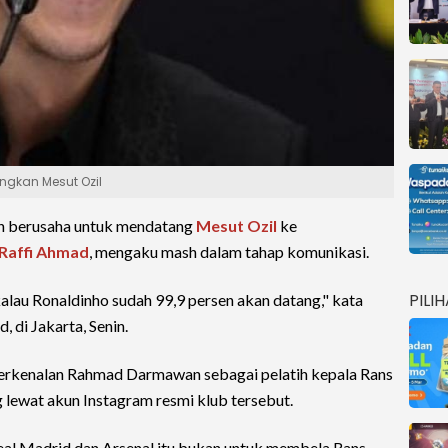
ngkan Mesut Ozil
h berusaha untuk mendatang
Mesut Ozil
ke
Raffi Ahmad
, mengaku mash dalam tahap komunikasi.
PILI
kalau Ronaldinho sudah 99,9 persen akan datang," kata
 di Jakarta, Senin.
 perkenalan Rahmad Darmawan sebagai pelatih kepala Rans
 lewat akun Instagram resmi klub tersebut.
al Madrid dan Arsenal itu bukan untuk membela Rans