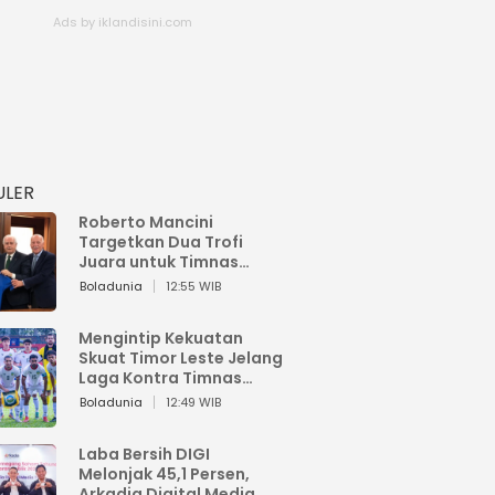
ULER
Roberto Mancini
Targetkan Dua Trofi
Juara untuk Timnas
Italia
Boladunia
12:55 WIB
Mengintip Kekuatan
Skuat Timor Leste Jelang
Laga Kontra Timnas
Indonesia di Piala AFF
Boladunia
12:49 WIB
2026
Laba Bersih DIGI
Melonjak 45,1 Persen,
Arkadia Digital Media