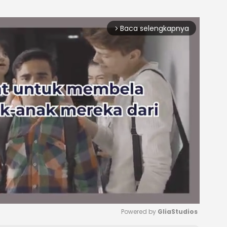
Baca selengkapnya
arrow_forward_ios
Powered by 
GliaStudios