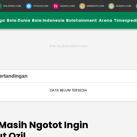
BOLATIMES.COM
HITEKNO.COM
DEWIKU.COM
MOBIMOTO.COM
GUIDEKU.COM
iga
Bola Dunia
Bola Indonesia
Bolatainment
Arena
Timesped
ertandingan
DATA BELUM TERSEDIA
Masih Ngotot Ingin
 Ozil