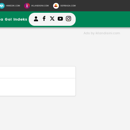
HIMEDIK.COM
IKLANDISINI.COM
SERBADA.COM
ia
Gol
Indeks