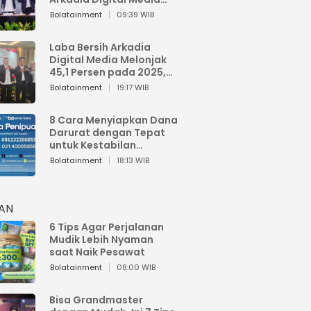
Perkuat Bisnis AI dan
Bolatainment
09:39 WIB
Jaga Fundamental
Keuangan
Laba Bersih Arkadia
Digital Media Melonjak
45,1 Persen pada 2025,
Sentuh Rp1,76 Miliar
Bolatainment
19:17 WIB
8 Cara Menyiapkan Dana
Darurat dengan Tepat
untuk Kestabilan
Keuangan
Bolatainment
18:13 WIB
HAN
6 Tips Agar Perjalanan
Mudik Lebih Nyaman
saat Naik Pesawat
Bolatainment
08:00 WIB
Bisa Grandmaster