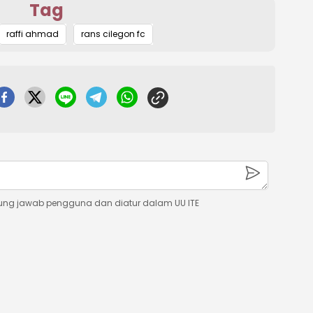
Tag
Mute
raffi ahmad
rans cilegon fc
ung jawab pengguna dan diatur dalam UU ITE