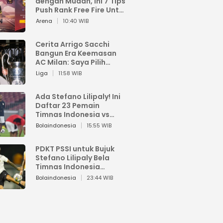
dengan Mudah, Ini 7 Tips
Push Rank Free Fire Untuk
Pemula
Arena
10:40 WIB
Cerita Arrigo Sacchi
Bangun Era Keemasan
AC Milan: Saya Pilih
Pemain dari Isi Otaknya
Liga
11:58 WIB
Ada Stefano Lilipaly! Ini
Daftar 23 Pemain
Timnas Indonesia vs
China
Bolaindonesia
15:55 WIB
PDKT PSSI untuk Bujuk
Stefano Lilipaly Bela
Timnas Indonesia
Berakhir Berantakan
Bolaindonesia
23:44 WIB