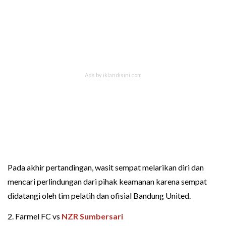
Pada akhir pertandingan, wasit sempat melarikan diri dan
mencari perlindungan dari pihak keamanan karena sempat
didatangi oleh tim pelatih dan ofisial Bandung United.
2. Farmel FC vs
NZR Sumbersari