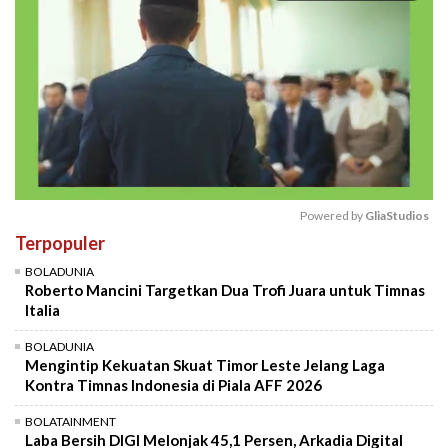
Powered by 
GliaStudios
Terpopuler
Mute
BOLADUNIA
Roberto Mancini Targetkan Dua Trofi Juara untuk Timnas
Italia
BOLADUNIA
Mengintip Kekuatan Skuat Timor Leste Jelang Laga
Kontra Timnas Indonesia di Piala AFF 2026
BOLATAINMENT
Laba Bersih DIGI Melonjak 45,1 Persen, Arkadia Digital