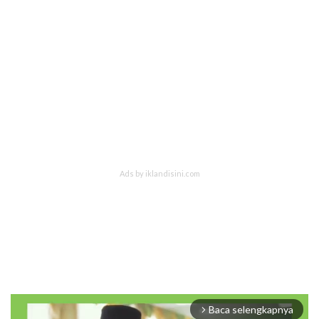
Baca selengkapnya
arrow_forward_ios