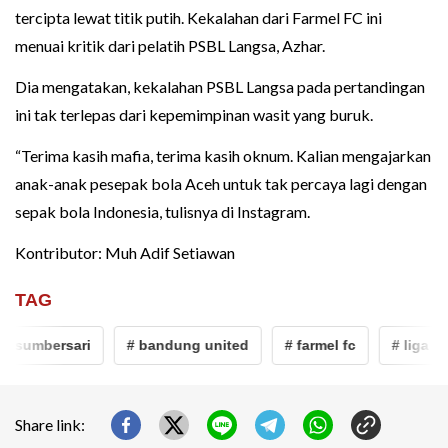
tercipta lewat titik putih. Kekalahan dari Farmel FC ini
menuai kritik dari pelatih PSBL Langsa, Azhar.
Dia mengatakan, kekalahan PSBL Langsa pada pertandingan
ini tak terlepas dari kepemimpinan wasit yang buruk.
“Terima kasih mafia, terima kasih oknum. Kalian mengajarkan
anak-anak pesepak bola Aceh untuk tak percaya lagi dengan
sepak bola Indonesia, tulisnya di Instagram.
Kontributor: Muh Adif Setiawan
TAG
sumbersari
# bandung united
# farmel fc
# liga 3
Share link: