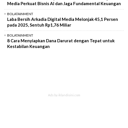
Media Perkuat Bisnis AI dan Jaga Fundamental Keuangan
BOLATAINMENT
Laba Bersih Arkadia Digital Media Melonjak 45,1 Persen
pada 2025, Sentuh Rp1,76 Miliar
BOLATAINMENT
8 Cara Menyiapkan Dana Darurat dengan Tepat untuk
Kestabilan Keuangan