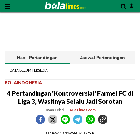
Hasil Pertandingan
Jadwal Pertandingan
DATA BELUM TERSEDIA
BOLAINDONESIA
4 Pertandingan 'Kontroversial' Farmel FC di
Liga 3, Wasitnya Selalu Jadi Sorotan
Irwan Febri
BolaTimes.com
Senin, 07 Maret 2022 | 14:58 WIB