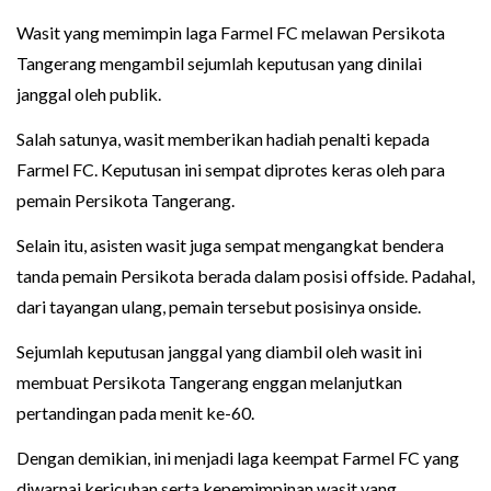
Wasit yang memimpin laga Farmel FC melawan Persikota
Tangerang mengambil sejumlah keputusan yang dinilai
janggal oleh publik.
Salah satunya, wasit memberikan hadiah penalti kepada
Farmel FC. Keputusan ini sempat diprotes keras oleh para
pemain Persikota Tangerang.
Selain itu, asisten wasit juga sempat mengangkat bendera
tanda pemain Persikota berada dalam posisi offside. Padahal,
dari tayangan ulang, pemain tersebut posisinya onside.
Sejumlah keputusan janggal yang diambil oleh wasit ini
membuat Persikota Tangerang enggan melanjutkan
pertandingan pada menit ke-60.
Dengan demikian, ini menjadi laga keempat Farmel FC yang
diwarnai kericuhan serta kepemimpinan wasit yang