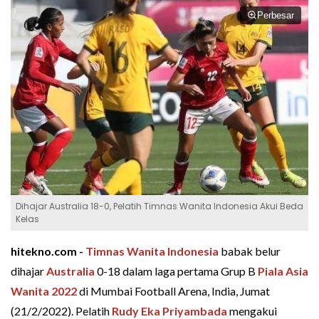
Perbesar
Dihajar Australia 18-0, Pelatih Timnas Wanita Indonesia Akui Beda
Kelas
hitekno.com -
Timnas Wanita Indonesia
babak belur
dihajar
Australia
0-18 dalam laga pertama Grup B
Piala Asia
Wanita 2022
di Mumbai Football Arena, India, Jumat
(21/2/2022). Pelatih
Rudy Eka Priyambada
mengakui