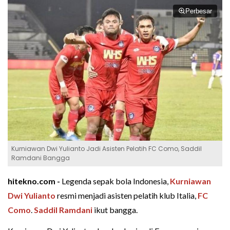
Perbesar
Kurniawan Dwi Yulianto Jadi Asisten Pelatih FC Como, Saddil
Ramdani Bangga
hitekno.com -
Legenda sepak bola Indonesia,
Kurniawan
Dwi Yulianto
resmi menjadi asisten pelatih klub Italia,
FC
Como
.
Saddil Ramdani
ikut bangga.