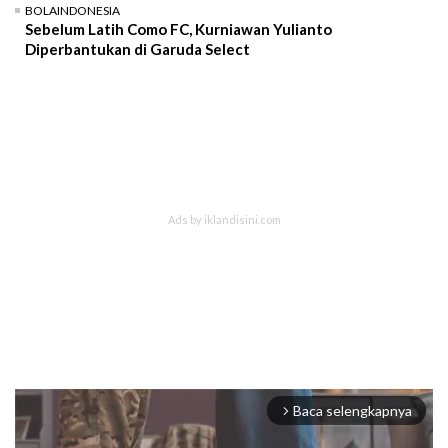
BOLAINDONESIA
Sebelum Latih Como FC, Kurniawan Yulianto
Diperbantukan di Garuda Select
Baca selengkapnya
arrow_forward_ios