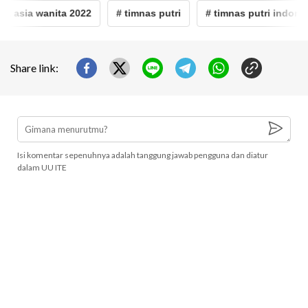
a asia wanita 2022
# timnas putri
# timnas putri indonesi
Share link:
Isi komentar sepenuhnya adalah tanggung jawab pengguna dan diatur
dalam UU ITE