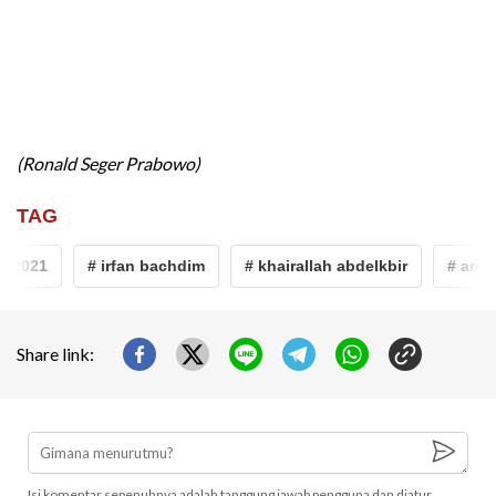
(Ronald Seger Prabowo)
TAG
 2021
# irfan bachdim
# khairallah abdelkbir
# arif a
Share link:
Isi komentar sepenuhnya adalah tanggung jawab pengguna dan diatur