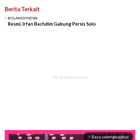
Berita Terkait
BOLAINDONESIA
Resmi, Irfan Bachdim Gabung Persis Solo
Baca selengkapnya
arrow_forward_ios