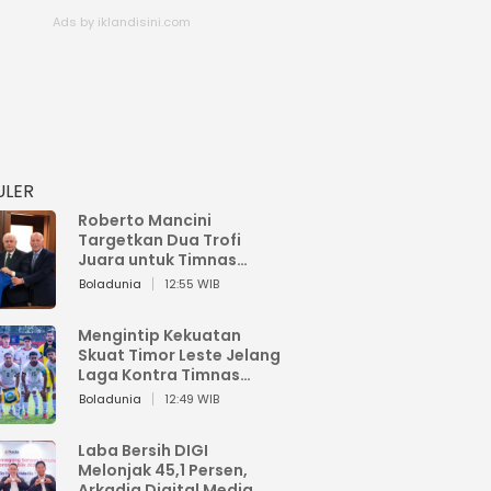
ULER
Roberto Mancini
Targetkan Dua Trofi
Juara untuk Timnas
Italia
Boladunia
12:55 WIB
Mengintip Kekuatan
Skuat Timor Leste Jelang
Laga Kontra Timnas
Indonesia di Piala AFF
Boladunia
12:49 WIB
2026
Laba Bersih DIGI
Melonjak 45,1 Persen,
Arkadia Digital Media