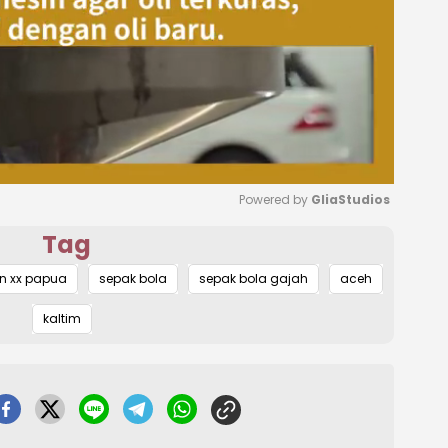
Powered by 
GliaStudios
Tag
Mute
n xx papua
sepak bola
sepak bola gajah
aceh
kaltim