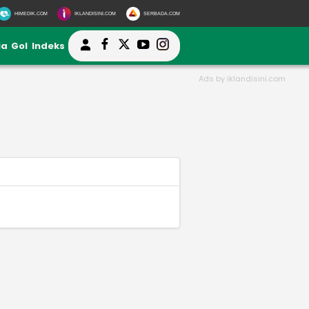
HIMEDIK.COM
IKLANDISINI.COM
SERBADA.COM
ia
Gol
Indeks