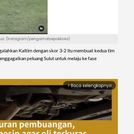
apua. (Instagram/pengamatsepakbola)
galahkan Kaltim dengan skor 3-2 itu membuat kedua tim
nggagalkan peluang Sulut untuk melaju ke fase
Baca selengkapnya
arrow_forward_ios