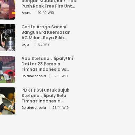
dengan Mudah, Ini 7 Tips
Push Rank Free Fire Untuk
Pemula
Arena
10:40 WIB
Cerita Arrigo Sacchi
Bangun Era Keemasan
AC Milan: Saya Pilih
Pemain dari Isi Otaknya
Liga
11:58 WIB
Ada Stefano Lilipaly! Ini
Daftar 23 Pemain
Timnas Indonesia vs
China
Bolaindonesia
15:55 WIB
PDKT PSSI untuk Bujuk
Stefano Lilipaly Bela
Timnas Indonesia
Berakhir Berantakan
Bolaindonesia
23:44 WIB