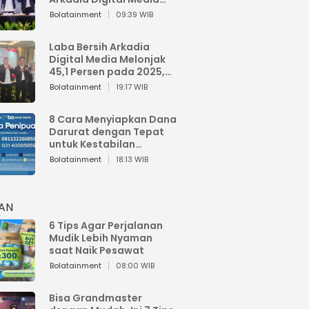
Perkuat Bisnis AI dan
Bolatainment
09:39 WIB
Jaga Fundamental
Keuangan
Laba Bersih Arkadia
Digital Media Melonjak
45,1 Persen pada 2025,
Sentuh Rp1,76 Miliar
Bolatainment
19:17 WIB
8 Cara Menyiapkan Dana
Darurat dengan Tepat
untuk Kestabilan
Keuangan
Bolatainment
18:13 WIB
HAN
6 Tips Agar Perjalanan
Mudik Lebih Nyaman
saat Naik Pesawat
Bolatainment
08:00 WIB
Bisa Grandmaster