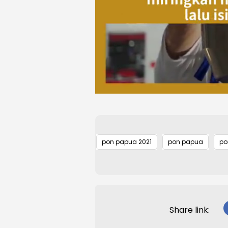
pon papua 2021
pon papua
po
Share link: