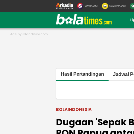
SUARA.COM
MATAMATA.COM
L
Hasil Pertandingan
Jadwal P
BOLAINDONESIA
Dugaan 'Sepak Bo
PON Papua antar