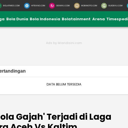
BOLATIMES.COM
HITEKNO.COM
DEWIKU.COM
MOBIMOTO.COM
GUIDEKU.COM
iga
Bola Dunia
Bola Indonesia
Bolatainment
Arena
Timesped
ertandingan
DATA BELUM TERSEDIA
la Gajah' Terjadi di Laga
a Aceh Vs Kaltim