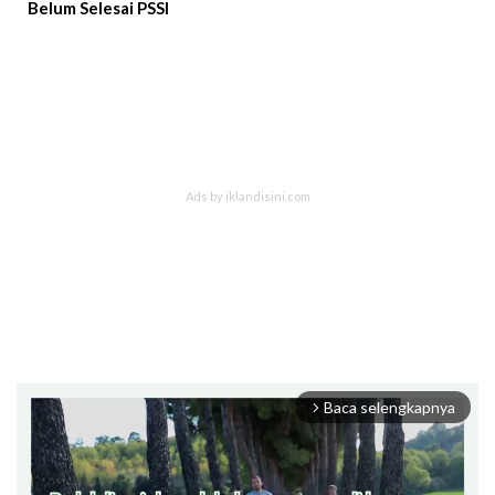
Belum Selesai PSSI
Baca selengkapnya
arrow_forward_ios