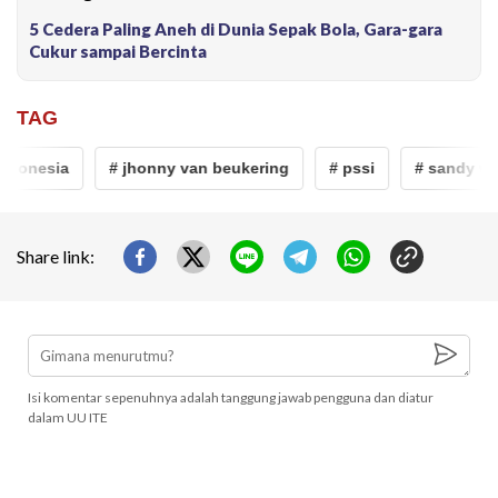
5 Cedera Paling Aneh di Dunia Sepak Bola, Gara-gara
Cukur sampai Bercinta
TAG
donesia
# jhonny van beukering
# pssi
# sandy wals
Share link:
Isi komentar sepenuhnya adalah tanggung jawab pengguna dan diatur
dalam UU ITE