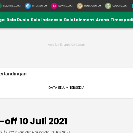
BOLATIMES.COM
HITEKNO.COM
DEWIKU.COM
MOBIMOTO.COM
GUIDEKU.COM
iga
Bola Dunia
Bola Indonesia
Bolatainment
Arena
Timesped
ertandingan
DATA BELUM TERSEDIA
-off 10 Juli 2021
1/2022 akan digelar pada 10 Juli 2021