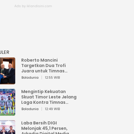
ULER
Roberto Mancini
Targetkan Dua Trofi
Juara untuk Timnas
Italia
Boladunia
12:55 WIB
Mengintip Kekuatan
Skuat Timor Leste Jelang
Laga Kontra Timnas
Indonesia di Piala AFF
Boladunia
12:49 WIB
2026
Laba Bersih DIGI
Melonjak 45,1 Persen,
Arkadia Digital Media