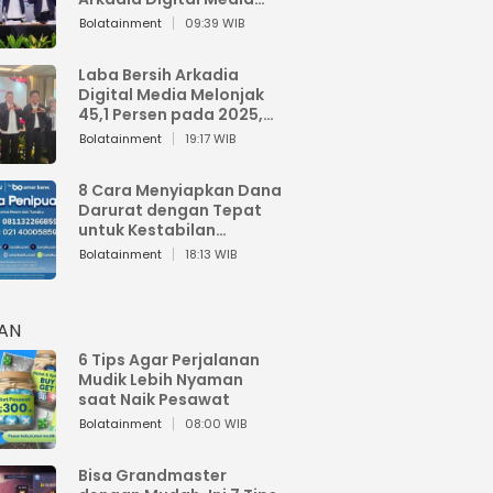
Perkuat Bisnis AI dan
Bolatainment
09:39 WIB
Jaga Fundamental
Keuangan
Laba Bersih Arkadia
Digital Media Melonjak
45,1 Persen pada 2025,
Sentuh Rp1,76 Miliar
Bolatainment
19:17 WIB
8 Cara Menyiapkan Dana
Darurat dengan Tepat
untuk Kestabilan
Keuangan
Bolatainment
18:13 WIB
HAN
6 Tips Agar Perjalanan
Mudik Lebih Nyaman
saat Naik Pesawat
Bolatainment
08:00 WIB
Bisa Grandmaster