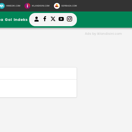
HIMEDIK.COM
IKLANDISINI.COM
SERBADA.COM
ia
Gol
Indeks