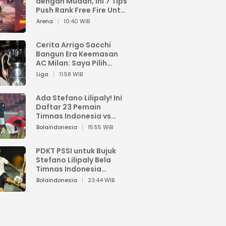
dengan Mudah, Ini 7 Tips
Push Rank Free Fire Untuk
Pemula
Arena
10:40 WIB
Cerita Arrigo Sacchi
Bangun Era Keemasan
AC Milan: Saya Pilih
Pemain dari Isi Otaknya
Liga
11:58 WIB
Ada Stefano Lilipaly! Ini
Daftar 23 Pemain
Timnas Indonesia vs
China
Bolaindonesia
15:55 WIB
PDKT PSSI untuk Bujuk
Stefano Lilipaly Bela
Timnas Indonesia
Berakhir Berantakan
Bolaindonesia
23:44 WIB