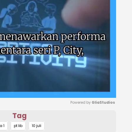
Powered by 
GliaStudios
Tag
Mute
a 1
pt lib
10 juli