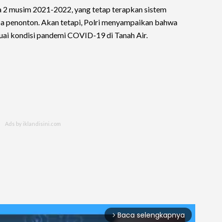
a 2 musim 2021-2022, yang tetap terapkan sistem
pa penonton. Akan tetapi, Polri menyampaikan bahwa
uai kondisi pandemi COVID-19 di Tanah Air.
Baca selengkapnya
arrow_forward_ios