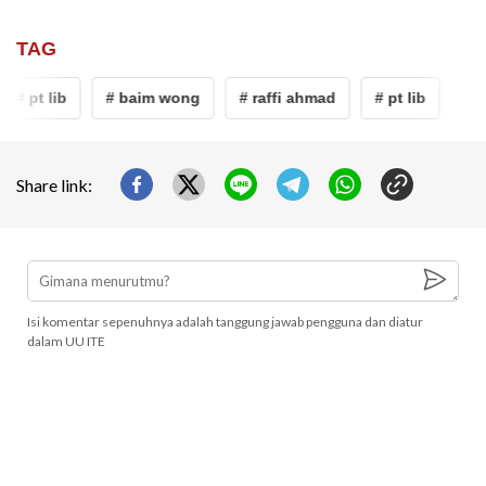
TAG
# pt lib
# baim wong
# raffi ahmad
# pt lib
Share link:
Isi komentar sepenuhnya adalah tanggung jawab pengguna dan diatur
dalam UU ITE