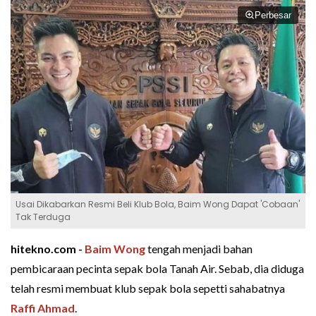
Perbesar
Usai Dikabarkan Resmi Beli Klub Bola, Baim Wong Dapat 'Cobaan'
Tak Terduga
hitekno.com -
Baim Wong
tengah menjadi bahan
pembicaraan pecinta sepak bola Tanah Air. Sebab, dia diduga
telah resmi membuat klub sepak bola sepetti sahabatnya
Raffi Ahmad
.