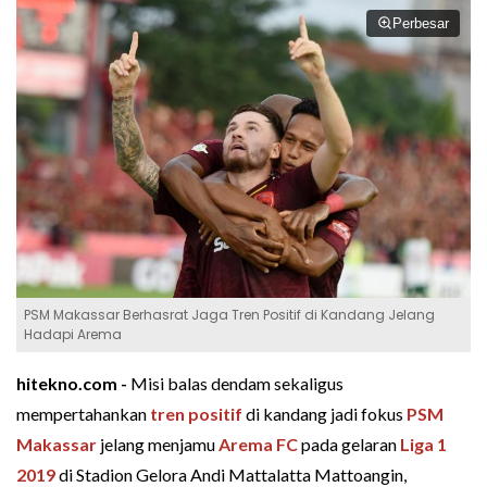
Perbesar
PSM Makassar Berhasrat Jaga Tren Positif di Kandang Jelang
Hadapi Arema
hitekno.com -
Misi balas dendam sekaligus
mempertahankan
tren positif
di kandang jadi fokus
PSM
Makassar
jelang menjamu
Arema FC
pada gelaran
Liga 1
2019
di Stadion Gelora Andi Mattalatta Mattoangin,