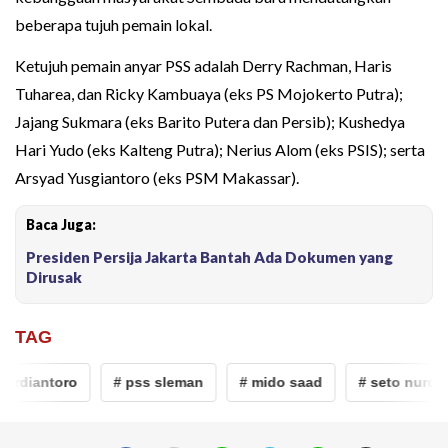
beberapa tujuh pemain lokal.
Ketujuh pemain anyar PSS adalah Derry Rachman, Haris
Tuharea, dan Ricky Kambuaya (eks PS Mojokerto Putra);
Jajang Sukmara (eks Barito Putera dan Persib); Kushedya
Hari Yudo (eks Kalteng Putra); Nerius Alom (eks PSIS); serta
Arsyad Yusgiantoro (eks PSM Makassar).
Baca Juga:
Presiden Persija Jakarta Bantah Ada Dokumen yang
Dirusak
TAG
urdiantoro
# pss sleman
# mido saad
# seto nurdia