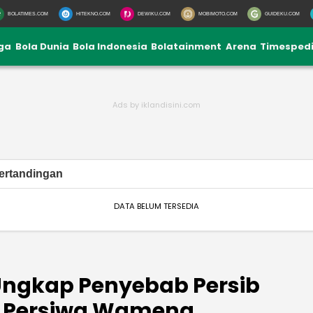
BOLATIMES.COM
HITEKNO.COM
DEWIKU.COM
MOBIMOTO.COM
GUIDEKU.COM
iga
Bola Dunia
Bola Indonesia
Bolatainment
Arena
Timesped
ertandingan
DATA BELUM TERSEDIA
ngkap Penyebab Persib
 Persiwa Wamena