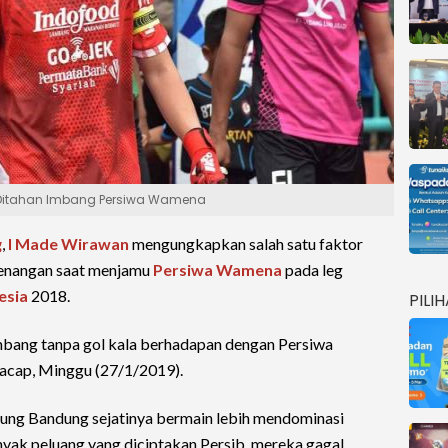
 Ditahan Imbang Persiwa Wamena
g
,
I Made Wirawan
mengungkapkan salah satu faktor
enangan saat menjamu
Persiwa Wamena
pada leg
esia
2018.
PILI
mbang tanpa gol kala berhadapan dengan Persiwa
acap, Minggu (27/1/2019).
aung Bandung sejatinya bermain lebih mendominasi
nyak peluang yang diciptakan Persib, mereka gagal