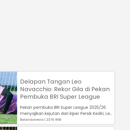
Delapan Tangan Leo
Navacchio: Rekor Gila di Pekan
Pembuka BRI Super League
Pekan pembuka BRI Super League 2025/26
menyajikan kejutan dari kiper Persik Kediri, Leo
Navacchio, yang dinobatkan sebag...
Bolaindonesia | 23:16 WIB