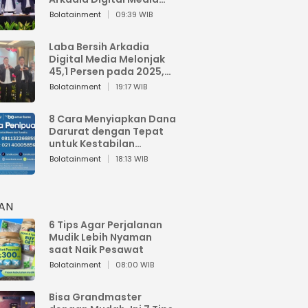
Perkuat Bisnis AI dan
Bolatainment
09:39 WIB
Jaga Fundamental
Keuangan
Laba Bersih Arkadia
Digital Media Melonjak
45,1 Persen pada 2025,
Sentuh Rp1,76 Miliar
Bolatainment
19:17 WIB
8 Cara Menyiapkan Dana
Darurat dengan Tepat
untuk Kestabilan
Keuangan
Bolatainment
18:13 WIB
HAN
6 Tips Agar Perjalanan
Mudik Lebih Nyaman
saat Naik Pesawat
Bolatainment
08:00 WIB
Bisa Grandmaster