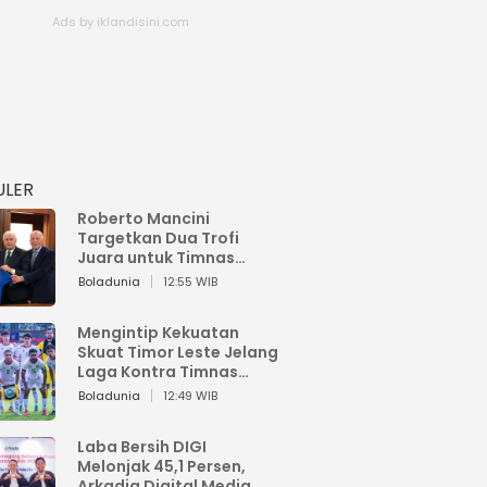
ULER
Roberto Mancini
Targetkan Dua Trofi
Juara untuk Timnas
Italia
Boladunia
12:55 WIB
Mengintip Kekuatan
Skuat Timor Leste Jelang
Laga Kontra Timnas
Indonesia di Piala AFF
Boladunia
12:49 WIB
2026
Laba Bersih DIGI
Melonjak 45,1 Persen,
Arkadia Digital Media