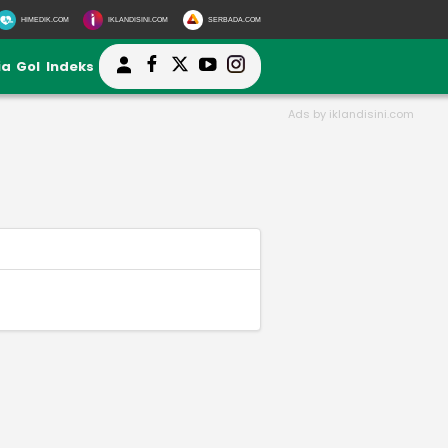
HIMEDIK.COM
IKLANDISINI.COM
SERBADA.COM
ia
Gol
Indeks