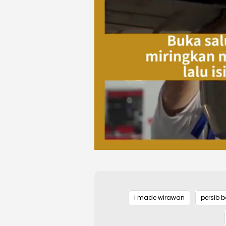
i made wirawan
persib 