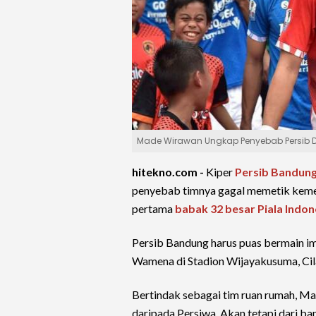
Made Wirawan Ungkap Penyebab Persib
hitekno.com -
Kiper
Persib Bandun
penyebab timnya gagal memetik kem
pertama
babak 32 besar
Piala Indon
Persib Bandung harus puas bermain i
Wamena di Stadion Wijayakusuma, Cil
Bertindak sebagai tim ruan rumah, M
daripada Persiwa. Akan tetapi dari ba