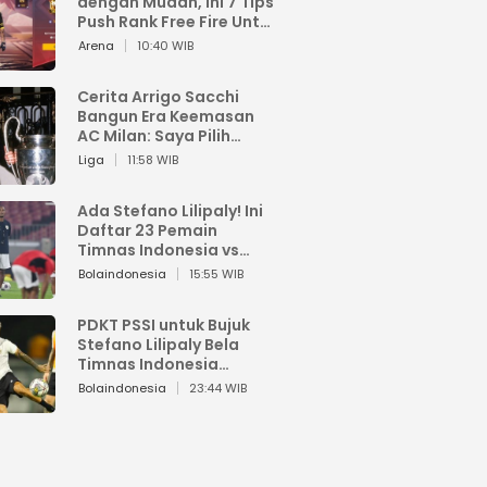
dengan Mudah, Ini 7 Tips
Push Rank Free Fire Untuk
Pemula
Arena
10:40 WIB
Cerita Arrigo Sacchi
Bangun Era Keemasan
AC Milan: Saya Pilih
Pemain dari Isi Otaknya
Liga
11:58 WIB
Ada Stefano Lilipaly! Ini
Daftar 23 Pemain
Timnas Indonesia vs
China
Bolaindonesia
15:55 WIB
PDKT PSSI untuk Bujuk
Stefano Lilipaly Bela
Timnas Indonesia
Berakhir Berantakan
Bolaindonesia
23:44 WIB