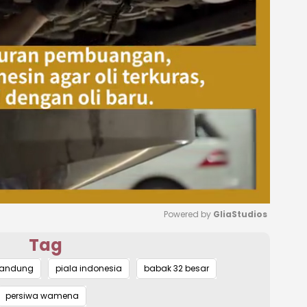
Powered by 
GliaStudios
Tag
Mute
bandung
piala indonesia
babak 32 besar
persiwa wamena