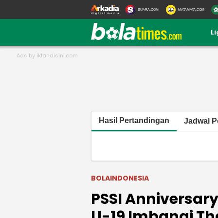
SUARA.COM
MATAMATA.COM
L
Hasil Pertandingan
Jadwal P
BOLAINDONESIA
PSSI Anniversar
U-19 Imbangi Th