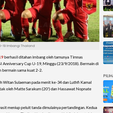
 U-19 Imbangi Thailand
19
berhasil ditahan imbang oleh tamunya Timnas
I Anniversary Cup U-19, Minggu (23/9/2018). Bermain di
m bermain sama kuat 2-2.
PILI
eh Witan Sulaeman pada menit ke-34 dan Luthfi Kamal
cetak oleh Matte Sarakum (20') dan Hassawat Nopnate
asit meniup peluit tanda dimulainya pertandingan. Kedua