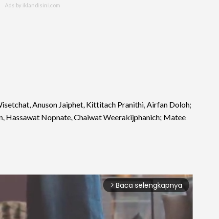
etchat, Anuson Jaiphet, Kittitach Pranithi, Airfan Doloh;
an, Hassawat Nopnate, Chaiwat Weerakijphanich; Matee
Baca selengkapnya
arrow_forward_ios