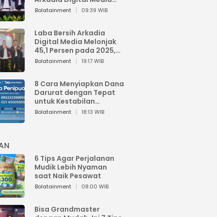
Perkuat Bisnis AI dan
Bolatainment
09:39 WIB
Jaga Fundamental
Keuangan
Laba Bersih Arkadia
Digital Media Melonjak
45,1 Persen pada 2025,
Sentuh Rp1,76 Miliar
Bolatainment
19:17 WIB
8 Cara Menyiapkan Dana
Darurat dengan Tepat
untuk Kestabilan
Keuangan
Bolatainment
18:13 WIB
HAN
6 Tips Agar Perjalanan
Mudik Lebih Nyaman
saat Naik Pesawat
Bolatainment
08:00 WIB
Bisa Grandmaster