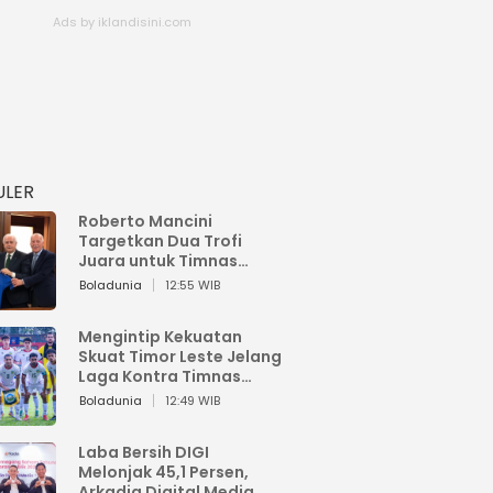
ULER
Roberto Mancini
Targetkan Dua Trofi
Juara untuk Timnas
Italia
Boladunia
12:55 WIB
Mengintip Kekuatan
Skuat Timor Leste Jelang
Laga Kontra Timnas
Indonesia di Piala AFF
Boladunia
12:49 WIB
2026
Laba Bersih DIGI
Melonjak 45,1 Persen,
Arkadia Digital Media