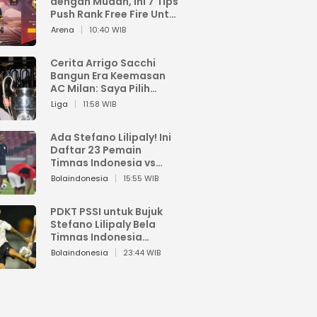
dengan Mudah, Ini 7 Tips
Push Rank Free Fire Untuk
Pemula
Arena
10:40 WIB
Cerita Arrigo Sacchi
Bangun Era Keemasan
AC Milan: Saya Pilih
Pemain dari Isi Otaknya
Liga
11:58 WIB
Ada Stefano Lilipaly! Ini
Daftar 23 Pemain
Timnas Indonesia vs
China
Bolaindonesia
15:55 WIB
PDKT PSSI untuk Bujuk
Stefano Lilipaly Bela
Timnas Indonesia
Berakhir Berantakan
Bolaindonesia
23:44 WIB