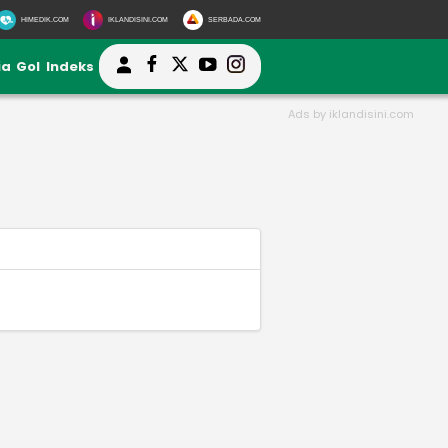
HIMEDIK.COM
IKLANDISINI.COM
SERBADA.COM
ia
Gol
Indeks