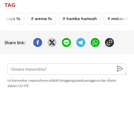
TAG
wijaya fc
# arema fc
# hamka hamzah
# makan konat
Share link:
Isi komentar sepenuhnya adalah tanggung jawab pengguna dan diatur
dalam UU ITE