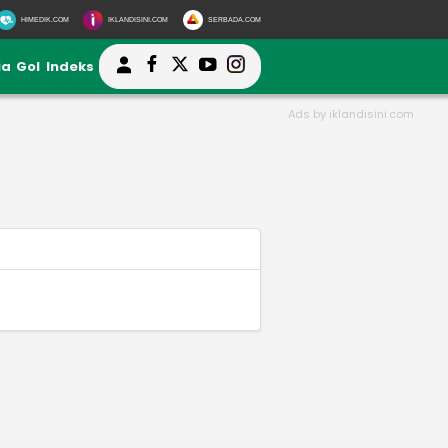
HIMEDIK.COM
IKLANDISINI.COM
SERBADA.COM
ia
Gol
Indeks