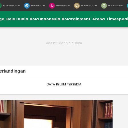
BOLATIMES.COM
HITEKNO.COM
DEWIKU.COM
MOBIMOTO.COM
GUIDEKU.COM
iga
Bola Dunia
Bola Indonesia
Bolatainment
Arena
Timesped
ertandingan
DATA BELUM TERSEDIA