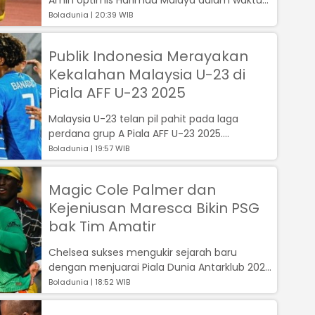
Amin optimis Harimau Malaya dalam waktu
tiga tahun akan tembus 100 besar ranki...
Boladunia | 20:39 WIB
Publik Indonesia Merayakan
Kekalahan Malaysia U-23 di
Piala AFF U-23 2025
Malaysia U-23 telan pil pahit pada laga
perdana grup A Piala AFF U-23 2025....
Boladunia | 19:57 WIB
Magic Cole Palmer dan
Kejeniusan Maresca Bikin PSG
bak Tim Amatir
Chelsea sukses mengukir sejarah baru
dengan menjuarai Piala Dunia Antarklub 2025
usai mengalahkan PSG....
Boladunia | 18:52 WIB