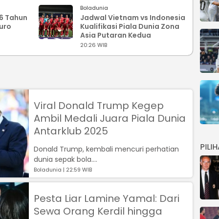
Boladunia
16 Tahun
Jadwal Vietnam vs Indonesia
Euro
Kualifikasi Piala Dunia Zona
Asia Putaran Kedua
20:26 WIB
Viral Donald Trump Kegep
Ambil Medali Juara Piala Dunia
Antarklub 2025
PILI
Donald Trump, kembali mencuri perhatian
dunia sepak bola....
Boladunia | 22:59 WIB
Pesta Liar Lamine Yamal: Dari
Sewa Orang Kerdil hingga