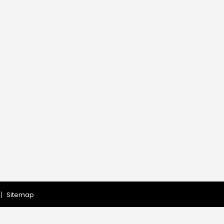
Sitemap