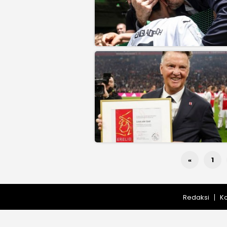
«
1
Redaksi
K