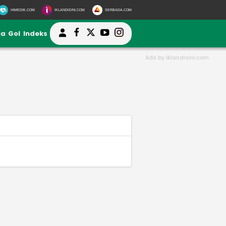
HIMEDIK.COM
IKLANDISINI.COM
SERBADA.COM
ia
Gol
Indeks