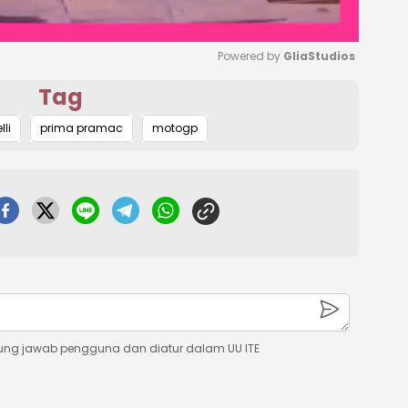
Powered by 
GliaStudios
Tag
Mute
li
prima pramac
motogp
ung jawab pengguna dan diatur dalam UU ITE