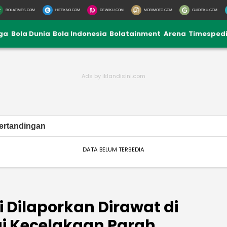
BOLATIMES.COM
HITEKNO.COM
DEWIKU.COM
MOBIMOTO.COM
GUIDEKU.COM
iga
Bola Dunia
Bola Indonesia
Bolatainment
Arena
Timesped
ertandingan
DATA BELUM TERSEDIA
i Dilaporkan Dirawat di
i Kecelakaan Parah