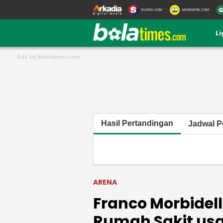
SUARA.COM
MATAMATA.COM
L
Hasil Pertandingan
Jadwal P
ARENA
Franco Morbidell
Rumah Sakit usa