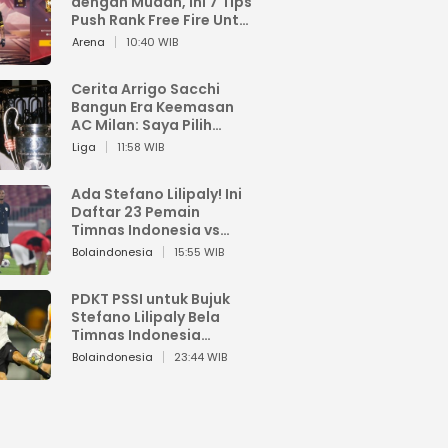
dengan Mudah, Ini 7 Tips
Push Rank Free Fire Untuk
Pemula
Arena
10:40 WIB
Cerita Arrigo Sacchi
Bangun Era Keemasan
AC Milan: Saya Pilih
Pemain dari Isi Otaknya
Liga
11:58 WIB
Ada Stefano Lilipaly! Ini
Daftar 23 Pemain
Timnas Indonesia vs
China
Bolaindonesia
15:55 WIB
PDKT PSSI untuk Bujuk
Stefano Lilipaly Bela
Timnas Indonesia
Berakhir Berantakan
Bolaindonesia
23:44 WIB