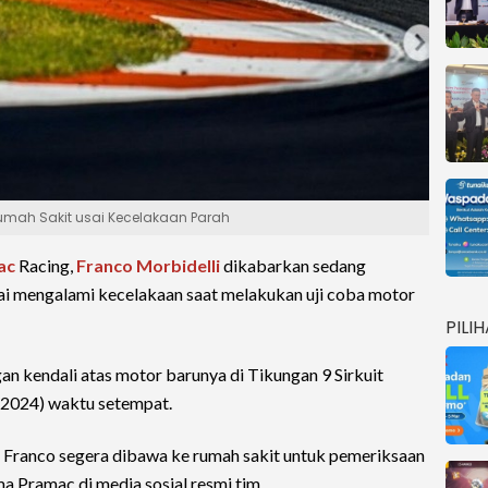
 Rumah Sakit usai Kecelakaan Parah
ac
Racing,
Franco Morbidelli
dikabarkan sedang
sai mengalami kecelakaan saat melakukan uji coba motor
PILI
an kendali atas motor barunya di Tikungan 9 Sirkuit
/2024) waktu setempat.
 Franco segera dibawa ke rumah sakit untuk pemeriksaan
ma Pramac di media sosial resmi tim.