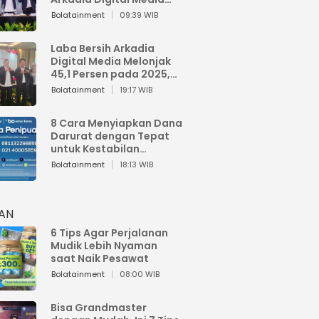
Perkuat Bisnis AI dan
Bolatainment
09:39 WIB
Jaga Fundamental
Keuangan
Laba Bersih Arkadia
Digital Media Melonjak
45,1 Persen pada 2025,
Sentuh Rp1,76 Miliar
Bolatainment
19:17 WIB
8 Cara Menyiapkan Dana
Darurat dengan Tepat
untuk Kestabilan
Keuangan
Bolatainment
18:13 WIB
HAN
6 Tips Agar Perjalanan
Mudik Lebih Nyaman
saat Naik Pesawat
Bolatainment
08:00 WIB
Bisa Grandmaster