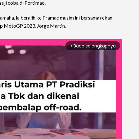
 uji coba di Portimao.
Yamaha, ia beralih ke Pramac musim ini bersama rekan
 up MotoGP 2023, Jorge Martin.
Baca selengkapnya
arrow_forward_ios