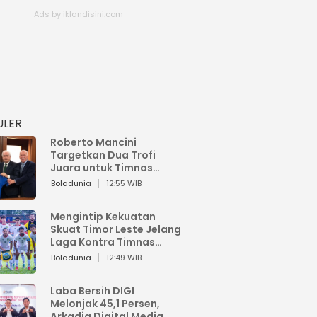
ULER
Roberto Mancini
Targetkan Dua Trofi
Juara untuk Timnas
Italia
Boladunia
12:55 WIB
Mengintip Kekuatan
Skuat Timor Leste Jelang
Laga Kontra Timnas
Indonesia di Piala AFF
Boladunia
12:49 WIB
2026
Laba Bersih DIGI
Melonjak 45,1 Persen,
Arkadia Digital Media