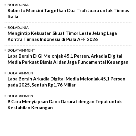
BOLADUNIA
Roberto Mancini Targetkan Dua Trofi Juara untuk Timnas
Italia
BOLADUNIA
Mengintip Kekuatan Skuat Timor Leste Jelang Laga
Kontra Timnas Indonesia di Piala AFF 2026
BOLATAINMENT
Laba Bersih DIGI Melonjak 45,1 Persen, Arkadia Digital
Media Perkuat Bisnis AI dan Jaga Fundamental Keuangan
BOLATAINMENT
Laba Bersih Arkadia Digital Media Melonjak 45,1 Persen
pada 2025, Sentuh Rp1,76 Miliar
BOLATAINMENT
8 Cara Menyiapkan Dana Darurat dengan Tepat untuk
Kestabilan Keuangan