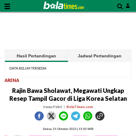
Hasil Pertandingan
Jadwal Pertandingan
DATA BELUM TERSEDIA
ARENA
Rajin Bawa Sholawat, Megawati Ungkap
Resep Tampil Gacor di Liga Korea Selatan
Irwan Febri
BolaTimes.com
Selasa, 31 Oktober 2023 | 15:00 WIB