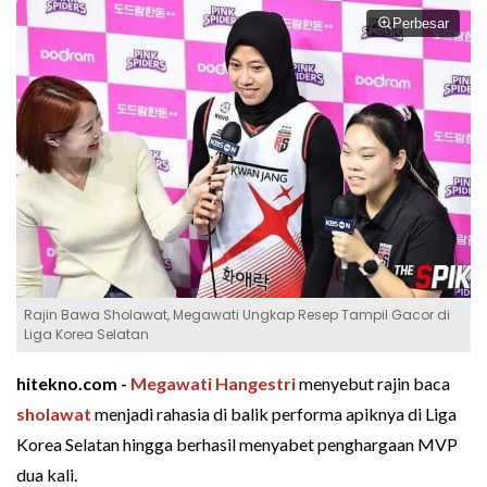
Perbesar
Rajin Bawa Sholawat, Megawati Ungkap Resep Tampil Gacor di
Liga Korea Selatan
hitekno.com -
Megawati Hangestri
menyebut rajin baca
sholawat
menjadi rahasia di balik performa apiknya di Liga
Korea Selatan hingga berhasil menyabet penghargaan MVP
dua kali.