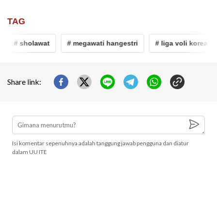
TAG
# sholawat
# megawati hangestri
# liga voli korea sel
Share link:
Isi komentar sepenuhnya adalah tanggung jawab pengguna dan diatur
dalam UU ITE