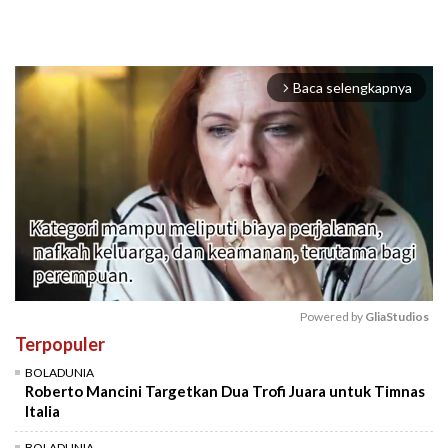
Baca selengkapnya
arrow_forward_ios
Powered by 
GliaStudios
Terpopuler
Mute
BOLADUNIA
Roberto Mancini Targetkan Dua Trofi Juara untuk Timnas
Italia
BOLADUNIA