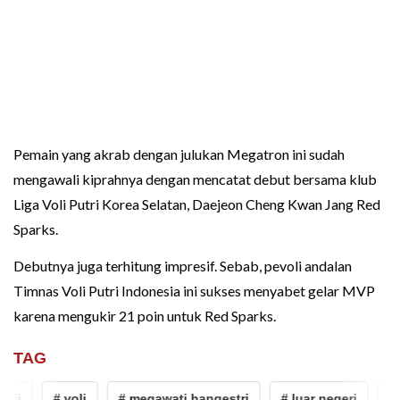
Pemain yang akrab dengan julukan Megatron ini sudah
mengawali kiprahnya dengan mencatat debut bersama klub
Liga Voli Putri Korea Selatan, Daejeon Cheng Kwan Jang Red
Sparks.
Debutnya juga terhitung impresif. Sebab, pevoli andalan
Timnas Voli Putri Indonesia ini sukses menyabet gelar MVP
karena mengukir 21 poin untuk Red Sparks.
TAG
oli
# voli
# megawati hangestri
# luar negeri
# a