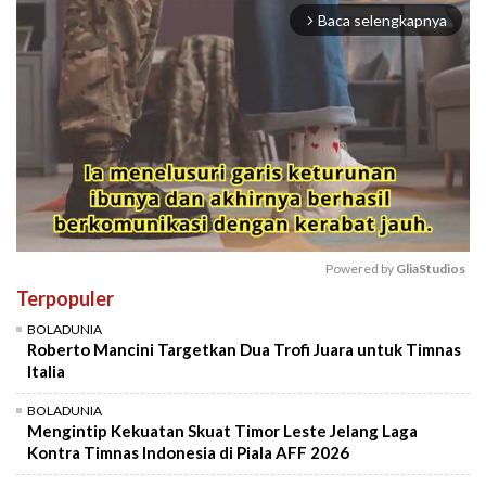
Baca selengkapnya
arrow_forward_ios
Powered by 
GliaStudios
Terpopuler
Mute
BOLADUNIA
Roberto Mancini Targetkan Dua Trofi Juara untuk Timnas
Italia
BOLADUNIA
Mengintip Kekuatan Skuat Timor Leste Jelang Laga
Kontra Timnas Indonesia di Piala AFF 2026