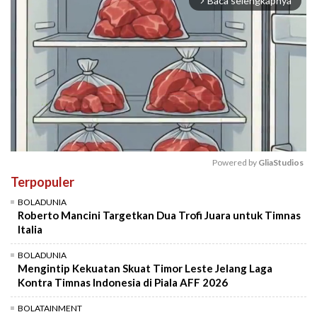
Baca selengkapnya
arrow_forward_ios
Powered by 
GliaStudios
Terpopuler
Mute
BOLADUNIA
Roberto Mancini Targetkan Dua Trofi Juara untuk Timnas
Italia
BOLADUNIA
Mengintip Kekuatan Skuat Timor Leste Jelang Laga
Kontra Timnas Indonesia di Piala AFF 2026
BOLATAINMENT