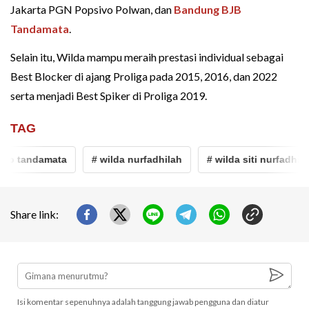
Jakarta PGN Popsivo Polwan, dan
Bandung BJB
Tandamata
.
Selain itu, Wilda mampu meraih prestasi individual sebagai
Best Blocker di ajang Proliga pada 2015, 2016, dan 2022
serta menjadi Best Spiker di Proliga 2019.
TAG
b tandamata
# wilda nurfadhilah
# wilda siti nurfadhilah
Share link:
Isi komentar sepenuhnya adalah tanggung jawab pengguna dan diatur