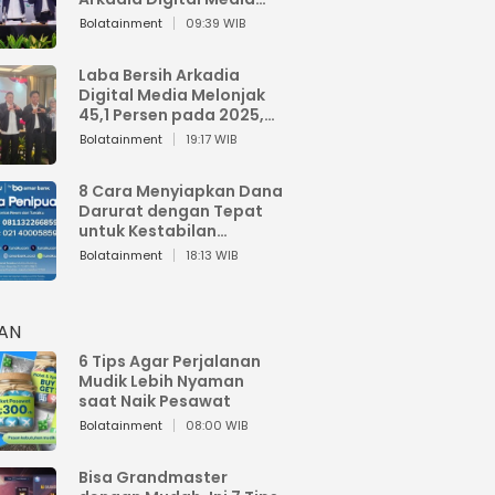
Perkuat Bisnis AI dan
Bolatainment
09:39 WIB
Jaga Fundamental
Keuangan
Laba Bersih Arkadia
Digital Media Melonjak
45,1 Persen pada 2025,
Sentuh Rp1,76 Miliar
Bolatainment
19:17 WIB
8 Cara Menyiapkan Dana
Darurat dengan Tepat
untuk Kestabilan
Keuangan
Bolatainment
18:13 WIB
HAN
6 Tips Agar Perjalanan
Mudik Lebih Nyaman
saat Naik Pesawat
Bolatainment
08:00 WIB
Bisa Grandmaster