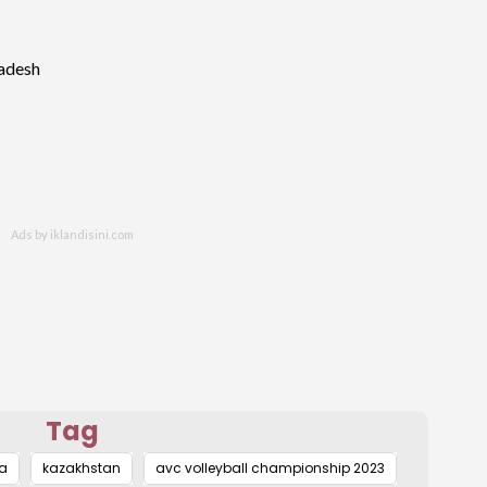
ladesh
Tag
a
kazakhstan
avc volleyball championship 2023