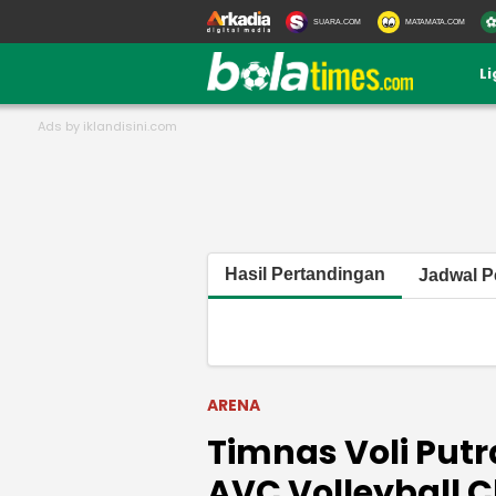
SUARA.COM
MATAMATA.COM
L
Hasil Pertandingan
Jadwal P
ARENA
Timnas Voli Putr
AVC Volleyball 