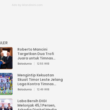
ULER
Roberto Mancini
Targetkan Dua Trofi
Juara untuk Timnas
Italia
Boladunia
12:55 WIB
Mengintip Kekuatan
Skuat Timor Leste Jelang
Laga Kontra Timnas
Indonesia di Piala AFF
Boladunia
12:49 WIB
2026
Laba Bersih DIGI
Melonjak 45,1 Persen,
Arkadia Digital Media