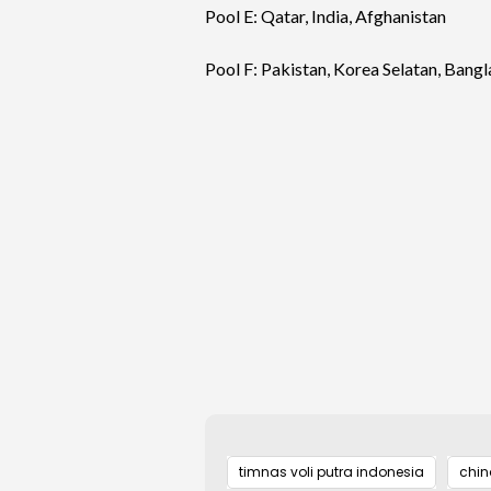
Pool E: Qatar, India, Afghanistan
Pool F: Pakistan, Korea Selatan, Bang
timnas voli putra indonesia
chin