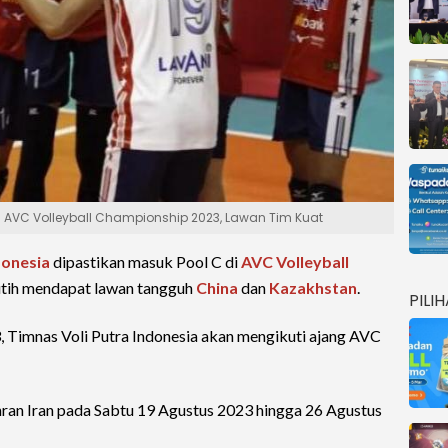
C AVC Volleyball Championship 2023, Lawan Tim Kuat
donesia
dipastikan masuk Pool C di
AVC Volleyball
utih mendapat lawan tangguh
China
dan
Kazakhstan
.
PILI
3, Timnas Voli Putra Indonesia akan mengikuti ajang AVC
hran Iran pada Sabtu 19 Agustus 2023 hingga 26 Agustus