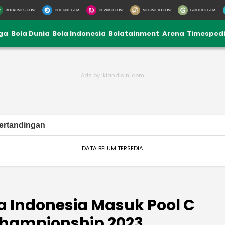
BOLATIMES.COM
HITEKNO.COM
DEWIKU.COM
MOBIMOTO.COM
GUIDEKU.COM
iga
Bola Dunia
Bola Indonesia
Bolatainment
Arena
Timesped
ertandingan
DATA BELUM TERSEDIA
a Indonesia Masuk Pool C
Championship 2023,