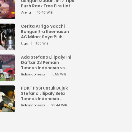
dengan Mudah, Ini 7 Tips
Push Rank Free Fire Untuk
Pemula
Arena
10:40 WIB
Cerita Arrigo Sacchi
Bangun Era Keemasan
AC Milan: Saya Pilih
Pemain dari Isi Otaknya
Liga
11:58 WIB
Ada Stefano Lilipaly! Ini
Daftar 23 Pemain
Timnas Indonesia vs
China
Bolaindonesia
15:55 WIB
PDKT PSSI untuk Bujuk
Stefano Lilipaly Bela
Timnas Indonesia
Berakhir Berantakan
Bolaindonesia
23:44 WIB