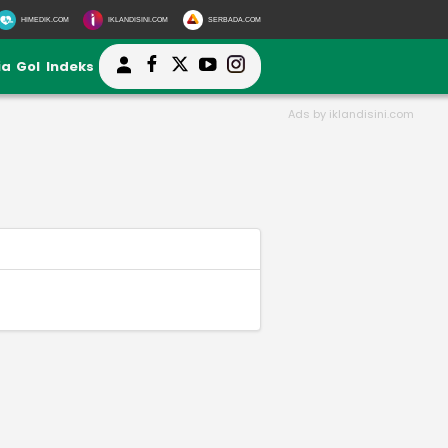
HIMEDIK.COM
IKLANDISINI.COM
SERBADA.COM
ia
Gol
Indeks