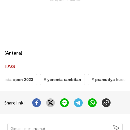
(Antara)
TAG
nesia open 2023
# yeremia rambitan
# pramudya kusuma
Share link: