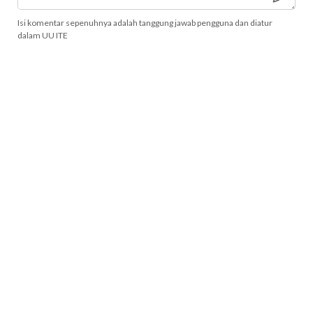
Isi komentar sepenuhnya adalah tanggung jawab pengguna dan diatur
dalam UU ITE