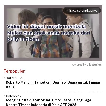
Baca selengkapnya
arrow_forward_ios
Powered by 
GliaStudios
Terpopuler
Mute
BOLADUNIA
Roberto Mancini Targetkan Dua Trofi Juara untuk Timnas
Italia
BOLADUNIA
Mengintip Kekuatan Skuat Timor Leste Jelang Laga
Kontra Timnas Indonesia di Piala AFF 2026