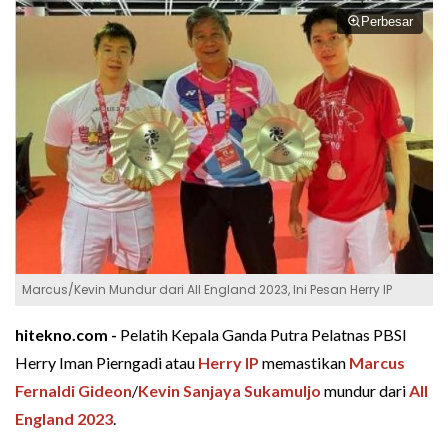
Perbesar
Marcus/Kevin Mundur dari All England 2023, Ini Pesan Herry IP
hitekno.com -
Pelatih Kepala Ganda Putra Pelatnas PBSI
Herry Iman Pierngadi atau
Herry IP
memastikan
Marcus
Fernaldi Gideon
/
Kevin Sanjaya Sukamuljo
mundur dari
All
England 2023
.