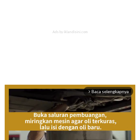
Baca selengkapnya
arrow_forward_ios