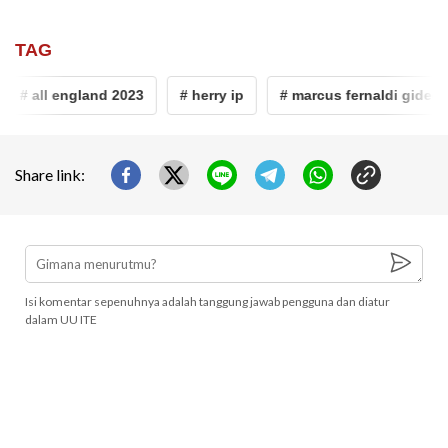
TAG
# all england 2023
# herry ip
# marcus fernaldi gideon
Share link:
Isi komentar sepenuhnya adalah tanggung jawab pengguna dan diatur
dalam UU ITE