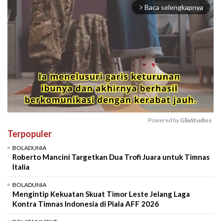
Baca selengkapnya
arrow_forward_ios
Powered by 
GliaStudios
Terpopuler
Mute
BOLADUNIA
Roberto Mancini Targetkan Dua Trofi Juara untuk Timnas
Italia
BOLADUNIA
Mengintip Kekuatan Skuat Timor Leste Jelang Laga
Kontra Timnas Indonesia di Piala AFF 2026