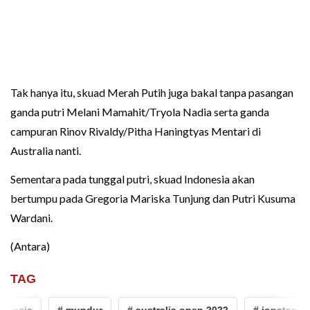
Tak hanya itu, skuad Merah Putih juga bakal tanpa pasangan
ganda putri Melani Mamahit/Tryola Nadia serta ganda
campuran Rinov Rivaldy/Pitha Haningtyas Mentari di
Australia nanti.
Sementara pada tunggal putri, skuad Indonesia akan
bertumpu pada Gregoria Mariska Tunjung dan Putri Kusuma
Wardani.
(Antara)
TAG
nesia
# mundur
# australia open 2022
# jonatan chri