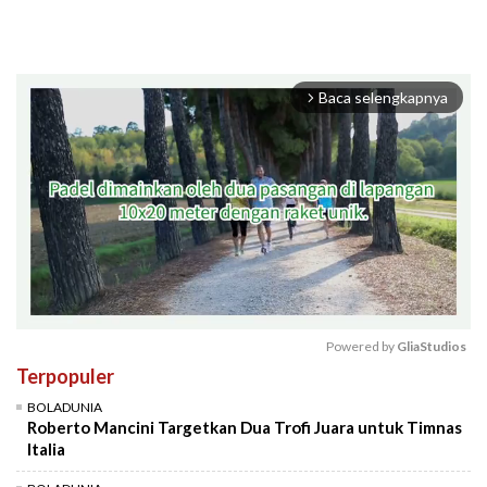
Baca selengkapnya
arrow_forward_ios
Powered by 
GliaStudios
Terpopuler
Mute
BOLADUNIA
Roberto Mancini Targetkan Dua Trofi Juara untuk Timnas
Italia