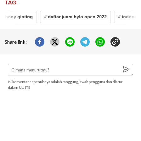
TAG
hony ginting
# daftar juara hylo open 2022
# indonesia
Share link:
Isi komentar sepenuhnya adalah tanggung jawab pengguna dan diatur
dalam UU ITE