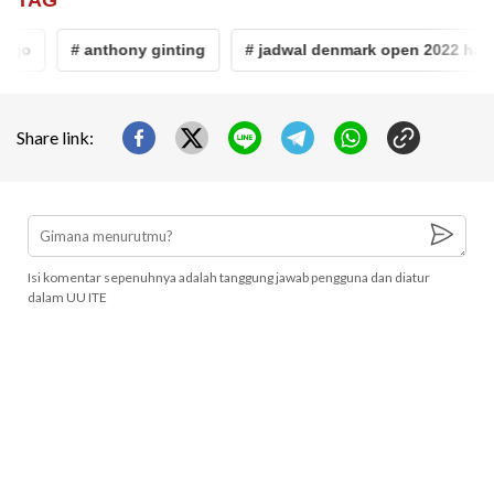
jo
# anthony ginting
# jadwal denmark open 2022 hari in
Share link:
Isi komentar sepenuhnya adalah tanggung jawab pengguna dan diatur
dalam UU ITE