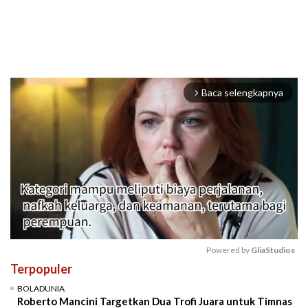
Baca selengkapnya
arrow_forward_ios
Powered by 
GliaStudios
Terpopuler
Mute
BOLADUNIA
Roberto Mancini Targetkan Dua Trofi Juara untuk Timnas