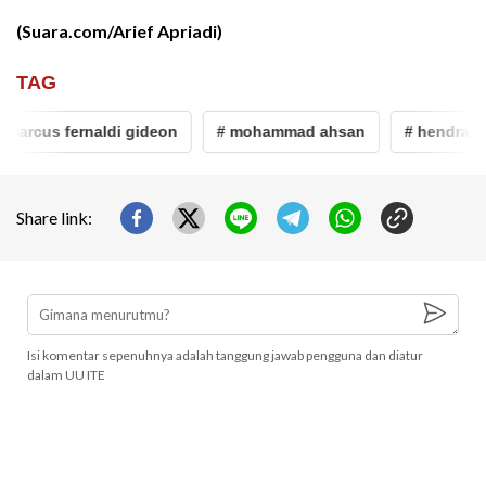
(Suara.com/Arief Apriadi)
TAG
rcus fernaldi gideon
# mohammad ahsan
# hendra seti
Share link:
Isi komentar sepenuhnya adalah tanggung jawab pengguna dan diatur
dalam UU ITE