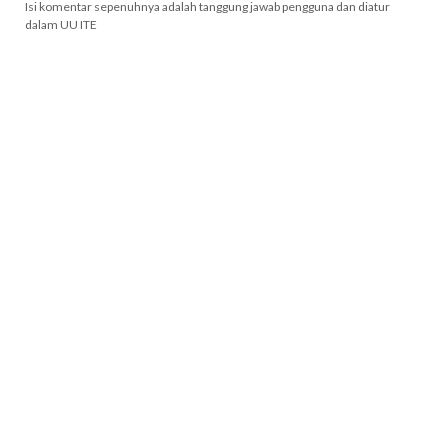
Isi komentar sepenuhnya adalah tanggung jawab pengguna dan diatur
dalam UU ITE