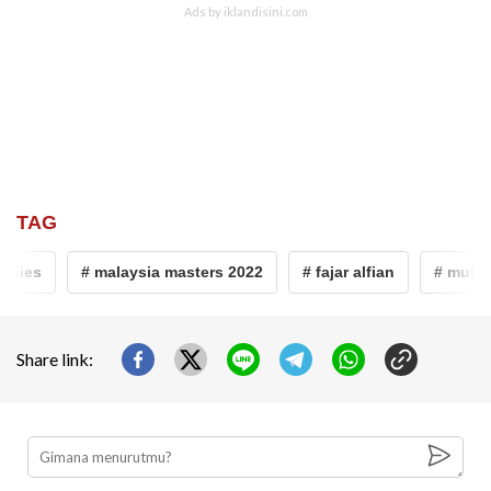
TAG
dies
# malaysia masters 2022
# fajar alfian
# muhamm
Share link: