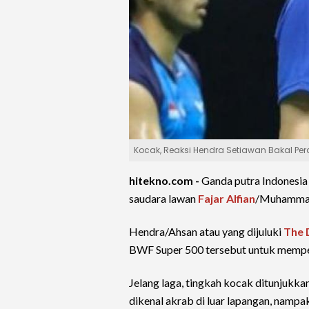
Kocak, Reaksi Hendra Setiawan Bakal Per
hitekno.com -
Ganda putra Indonesi
saudara lawan
Fajar Alfian
/Muhammad 
Hendra/Ahsan atau yang dijuluki
The 
BWF Super 500 tersebut untuk memper
Jelang laga, tingkah kocak ditunjukka
dikenal akrab di luar lapangan, nampak