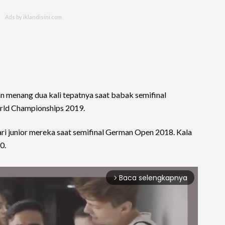
n menang dua kali tepatnya saat babak semifinal
rld Championships 2019.
ari junior mereka saat semifinal German Open 2018. Kala
0.
Baca selengkapnya
arrow_forward_ios