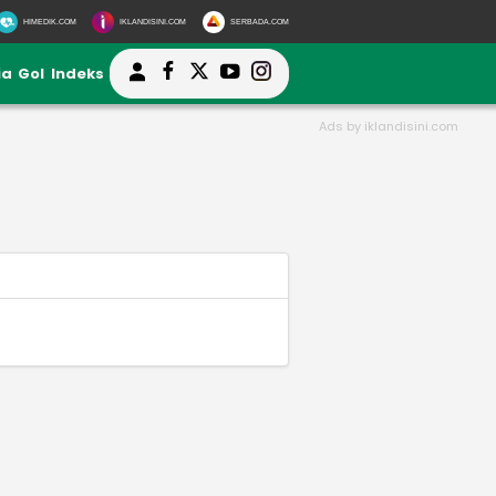
HIMEDIK.COM
IKLANDISINI.COM
SERBADA.COM
ia
Gol
Indeks