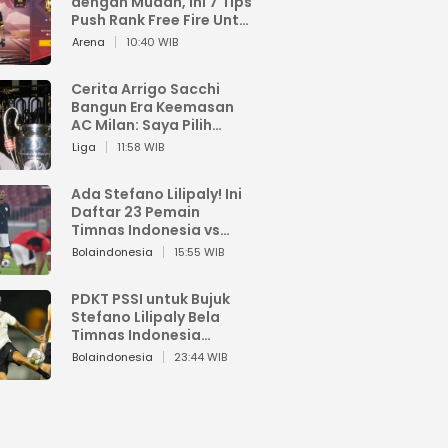
dengan Mudah, Ini 7 Tips
Push Rank Free Fire Untuk
Pemula
Arena
10:40 WIB
Cerita Arrigo Sacchi
Bangun Era Keemasan
AC Milan: Saya Pilih
Pemain dari Isi Otaknya
Liga
11:58 WIB
Ada Stefano Lilipaly! Ini
Daftar 23 Pemain
Timnas Indonesia vs
China
Bolaindonesia
15:55 WIB
PDKT PSSI untuk Bujuk
Stefano Lilipaly Bela
Timnas Indonesia
Berakhir Berantakan
Bolaindonesia
23:44 WIB