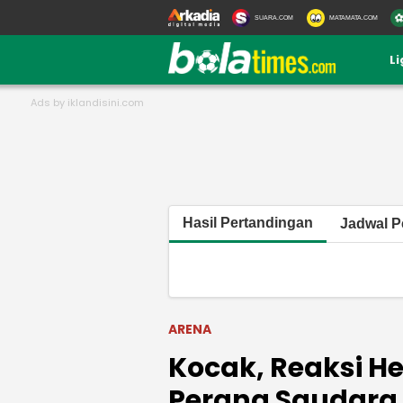
SUARA.COM
MATAMATA.COM
L
Hasil Pertandingan
Jadwal P
ARENA
Kocak, Reaksi H
Perang Saudara L