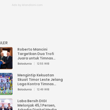
ULER
Roberto Mancini
Targetkan Dua Trofi
Juara untuk Timnas
Italia
Boladunia
12:55 WIB
Mengintip Kekuatan
Skuat Timor Leste Jelang
Laga Kontra Timnas
Indonesia di Piala AFF
Boladunia
12:49 WIB
2026
Laba Bersih DIGI
Melonjak 45,1 Persen,
Arkadia Digital Media