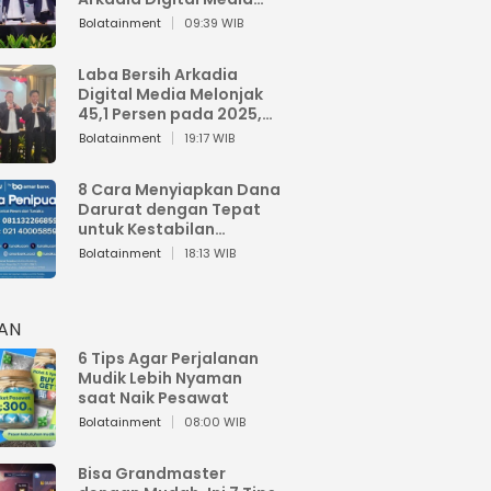
Perkuat Bisnis AI dan
Bolatainment
09:39 WIB
Jaga Fundamental
Keuangan
Laba Bersih Arkadia
Digital Media Melonjak
45,1 Persen pada 2025,
Sentuh Rp1,76 Miliar
Bolatainment
19:17 WIB
8 Cara Menyiapkan Dana
Darurat dengan Tepat
untuk Kestabilan
Keuangan
Bolatainment
18:13 WIB
HAN
6 Tips Agar Perjalanan
Mudik Lebih Nyaman
saat Naik Pesawat
Bolatainment
08:00 WIB
Bisa Grandmaster