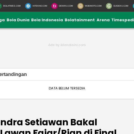
BOLATIMES.COM
HITEKNO.COM
DEWIKU.COM
MOBIMOTO.COM
GUIDEKU.COM
iga
Bola Dunia
Bola Indonesia
Bolatainment
Arena
Timesped
ertandingan
DATA BELUM TERSEDIA
endra Setiawan Bakal
awan Fajar/Rian di Final