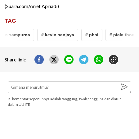
(Suara.com/Arief Apriadi)
TAG
man sampurna
# kevin sanjaya
# pbsi
# piala thomas
Share link:
Isi komentar sepenuhnya adalah tanggung jawab pengguna dan diatur
dalam UU ITE