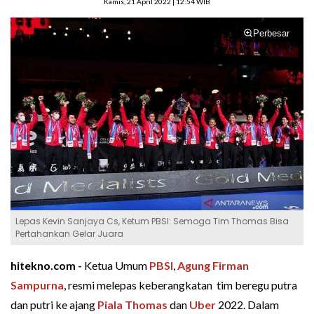
Kamis, 21 April 2022 | 12:54 WIB
Perbesar
Lepas Kevin Sanjaya Cs, Ketum PBSI: Semoga Tim Thomas Bisa
Pertahankan Gelar Juara
hitekno.com -
Ketua Umum
PBSI
,
Agung Firman
Sampurna
, resmi melepas keberangkatan tim beregu putra
dan putri ke ajang
Piala Thomas
dan
Uber
2022. Dalam