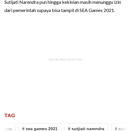
Sutijati Narendra pun hingga kekinian masih menunggu izin
dari pemerintah supaya bisa tampil di SEA Games 2021.
TAG
pua
# sea games 2021
# sutjiati narendra
# sutjiati