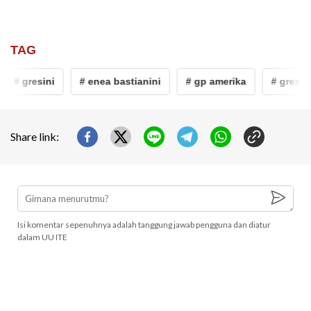
TAG
# gresini
# enea bastianini
# gp amerika
# gresini
Share link:
Isi komentar sepenuhnya adalah tanggung jawab pengguna dan diatur
dalam UU ITE