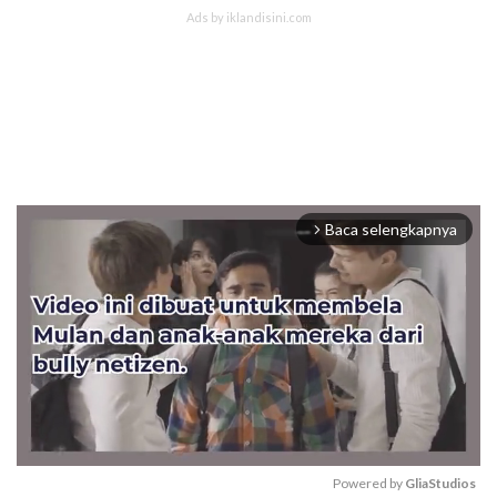
Baca selengkapnya
arrow_forward_ios
Powered by 
GliaStudios