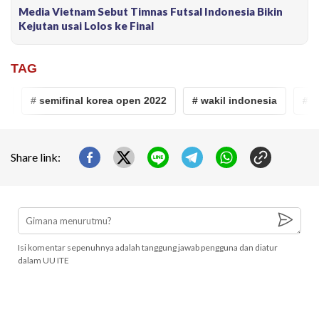
Media Vietnam Sebut Timnas Futsal Indonesia Bikin
Kejutan usai Lolos ke Final
TAG
# semifinal korea open 2022
# wakil indonesia
# kore
Share link:
Isi komentar sepenuhnya adalah tanggung jawab pengguna dan diatur
dalam UU ITE