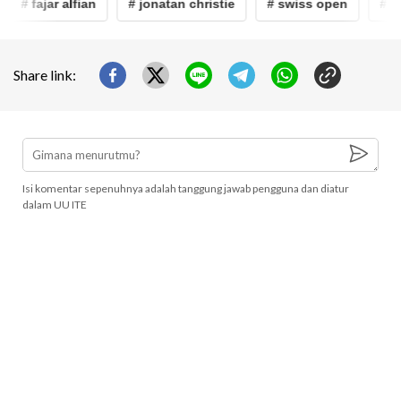
# fajar alfian
# jonatan christie
# swiss open
# sw
Share link:
Isi komentar sepenuhnya adalah tanggung jawab pengguna dan diatur
dalam UU ITE