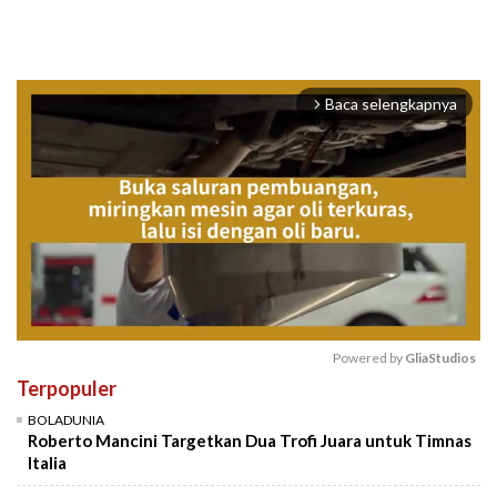
Baca selengkapnya
arrow_forward_ios
Powered by 
GliaStudios
Terpopuler
Mute
BOLADUNIA
Roberto Mancini Targetkan Dua Trofi Juara untuk Timnas
Italia