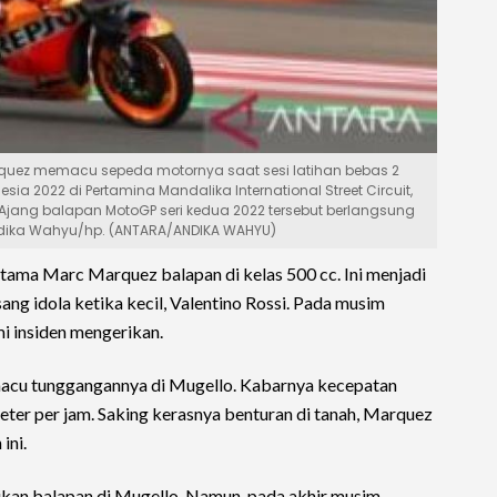
uez memacu sepeda motornya saat sesi latihan bebas 2
esia 2022 di Pertamina Mandalika International Street Circuit,
 Ajang balapan MotoGP seri kedua 2022 tersebut berlangsung
ndika Wahyu/hp. (ANTARA/ANDIKA WAHYU)
a Marc Marquez balapan di kelas 500 cc. Ini menjadi
g idola ketika kecil, Valentino Rossi. Pada musim
 insiden mengerikan.
macu tunggangannya di Mugello. Kabarnya kecepatan
eter per jam. Saking kerasnya benturan di tanah, Marquez
ini.
kan balapan di Mugello. Namun, pada akhir musim,