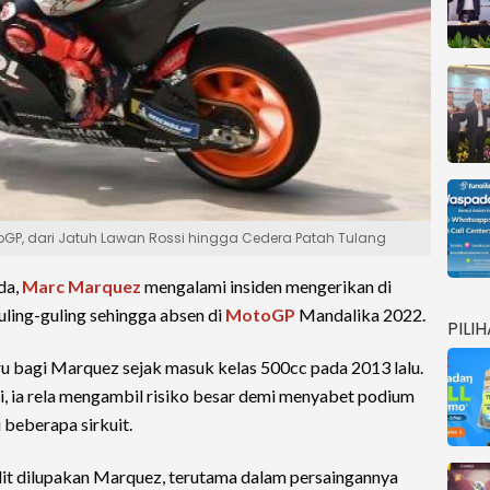
GP, dari Jatuh Lawan Rossi hingga Cedera Patah Tulang
da,
Marc Marquez
mengalami insiden mengerikan di
guling-guling sehingga absen di
MotoGP
Mandalika 2022.
PILI
ru bagi Marquez sejak masuk kelas 500cc pada 2013 lalu.
, ia rela mengambil risiko besar demi menyabet podium
 beberapa sirkuit.
ulit dilupakan Marquez, terutama dalam persaingannya