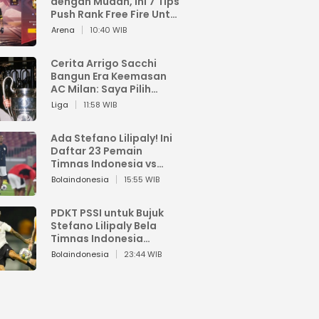
dengan Mudah, Ini 7 Tips
Push Rank Free Fire Untuk
Pemula
Arena
10:40 WIB
Cerita Arrigo Sacchi
Bangun Era Keemasan
AC Milan: Saya Pilih
Pemain dari Isi Otaknya
Liga
11:58 WIB
Ada Stefano Lilipaly! Ini
Daftar 23 Pemain
Timnas Indonesia vs
China
Bolaindonesia
15:55 WIB
PDKT PSSI untuk Bujuk
Stefano Lilipaly Bela
Timnas Indonesia
Berakhir Berantakan
Bolaindonesia
23:44 WIB