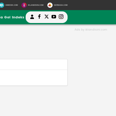
HIMEDIK.COM
IKLANDISINI.COM
SERBADA.COM
ia
Gol
Indeks