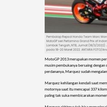
Pembalap Repsol Honda Team Marc Marq
MotoGP seri Pertamina Grand Prix of Indon
Lombok Tengah, NTB, Jumat (18/3/2022).
pada 18-20 Maret 2022. ANTARA FOTO/A
MotoGP 2013 merupakan momen pertam
musim pembukanya bersaing dengan san
perdananya, Marquez sudah mengalami
Marquez kehilangan kendali saat me
motornya saat itu mencapai 337 kilom
paling tak suka membicarakan momen 
Marquez akhirnya tak bisa menyelesai