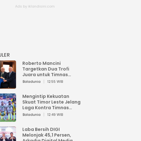
ULER
Roberto Mancini
Targetkan Dua Trofi
Juara untuk Timnas
Italia
Boladunia
12:55 WIB
Mengintip Kekuatan
Skuat Timor Leste Jelang
Laga Kontra Timnas
Indonesia di Piala AFF
Boladunia
12:49 WIB
2026
Laba Bersih DIGI
Melonjak 45,1 Persen,
Arkadia Digital Media