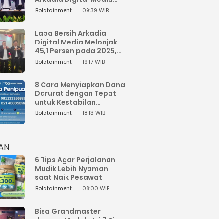
Perkuat Bisnis AI dan
Bolatainment
09:39 WIB
Jaga Fundamental
Keuangan
Laba Bersih Arkadia
Digital Media Melonjak
45,1 Persen pada 2025,
Sentuh Rp1,76 Miliar
Bolatainment
19:17 WIB
8 Cara Menyiapkan Dana
Darurat dengan Tepat
untuk Kestabilan
Keuangan
Bolatainment
18:13 WIB
HAN
6 Tips Agar Perjalanan
Mudik Lebih Nyaman
saat Naik Pesawat
Bolatainment
08:00 WIB
Bisa Grandmaster