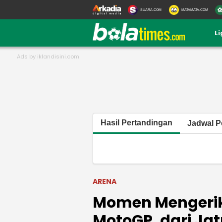
SUARA.COM
MATAMATA.COM
L
Hasil Pertandingan
Jadwal P
ARENA
Momen Mengerik
MotoGP, dari Ja