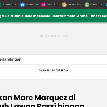
BOLATIMES.COM
HITEKNO.COM
DEWIKU.COM
MOBIMOTO.COM
GUIDEKU.COM
iga
Bola Dunia
Bola Indonesia
Bolatainment
Arena
Timesped
ertandingan
DATA BELUM TERSEDIA
an Marc Marquez di
tuh Lawan Rossi hingga