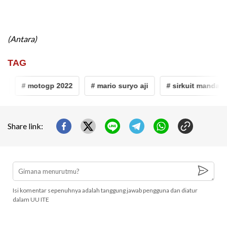
(Antara)
TAG
# motogp 2022
# mario suryo aji
# sirkuit mandalika
Share link:
Isi komentar sepenuhnya adalah tanggung jawab pengguna dan diatur
dalam UU ITE