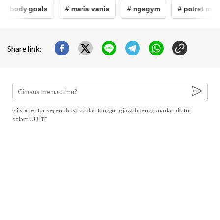
# body goals
# maria vania
# ngegym
# potret maria
Share link:
Isi komentar sepenuhnya adalah tanggung jawab pengguna dan diatur
dalam UU ITE