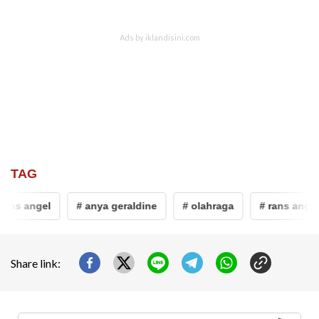
TAG
rans angel
# anya geraldine
# olahraga
# rans angel
Share link: