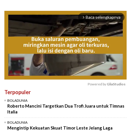
Baca selengkapnya
arrow_forward_ios
Powered by 
GliaStudios
Terpopuler
Mute
BOLADUNIA
Roberto Mancini Targetkan Dua Trofi Juara untuk Timnas
Italia
BOLADUNIA
Mengintip Kekuatan Skuat Timor Leste Jelang Laga