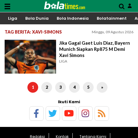
Liga
Bola Dunia
Bola Indonesia
Bolatainment
A
TAG BERITA: XAVI-SIMONS
Minggu, 09 Agustus 2026
Jika Gagal Gaet Luis Diaz, Bayern
Munich Siapkan Rp875 M Demi
Xavi Simons
LIGA
1
2
3
4
5
»
Ikuti Kami
Redaksi
Kontak
Tentang Kami