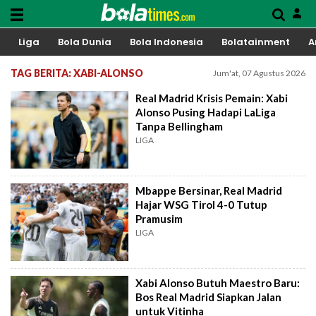
Liga
Bola Dunia
Bola Indonesia
Bolatainment
A
TAG BERITA: XABI-ALONSO
Jum'at, 07 Agustus 2026
Real Madrid Krisis Pemain: Xabi
Alonso Pusing Hadapi LaLiga
Tanpa Bellingham
LIGA
Mbappe Bersinar, Real Madrid
Hajar WSG Tirol 4-0 Tutup
Pramusim
LIGA
Xabi Alonso Butuh Maestro Baru:
Bos Real Madrid Siapkan Jalan
untuk Vitinha